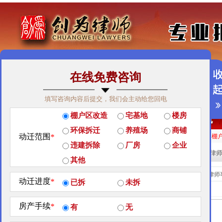
在线免费咨询
免费咨询热线：400-900-9881
填写咨询内容后提交，我们会主动给您回电
关于我们
|
团队荣誉
|
客户见证
|
创为公益
棚户区改造
宅基地
楼房
经典案例
|
律师团队
|
拆迁维权
|
征地维权
环保拆迁
养殖场
商铺
动迁范围
*
房屋拆迁补偿
企业拆迁补偿
厂房拆迁补偿
征地补偿
违章拆迁补偿
棚
违建拆除
厂房
企业
站内搜索：
热门搜索:
拆迁律
其他
团队荣誉
当前位置：
北京创为律师
动迁进度
*
已拆
未拆
房产手续
*
有
无