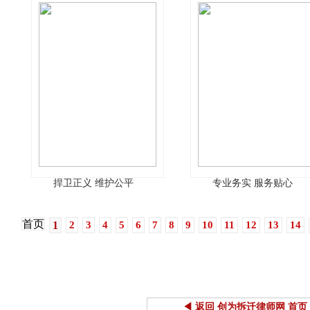
捍卫正义 维护公平
专业务实 服务贴心
首页
1
2
3
4
5
6
7
8
9
10
11
12
13
14
◀ 返回 创为拆迁律师网 首页