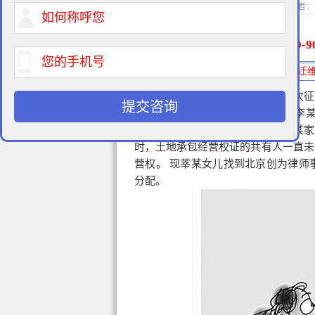
2015-03-26 13:5
400-9
免费法律咨询热线:
因建铁路及高速路，国家曾两次征
提交咨询
该补偿款分配如下：莘某及其妻子李某领取了
儿两年前外嫁未领取。经查明，莘某家
时，土地承包经营权证的共有人一直未
营权。 现莘某女儿找到北京创为律师
分配。