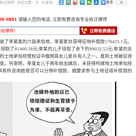
更多
0
3 作者：拆迁律师 浏览次数：
次 分享到：
00-9881
请输入您的电话, 立即免费咨询专业拆迁律师
收了莘某家的六亩承包地，莘某家共获得
征地补偿
款170433.1元。
81400.58元;莘某的儿子领取了余下的89032.52元;莘某的女
的土地承包经营权证中载明其女儿是共有人之一，直到土地被征收
变。另查明，莘某女儿于两年前出嫁后，未获得所嫁地土地承包经
事务所咨询她是否可以分得补偿款，她要求参与土地
征收补偿
款的