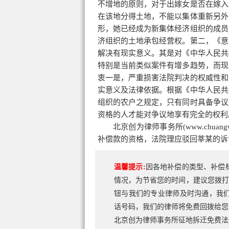
不增地的原则，对于出嫁女是否在嫁入
在该地分得土地，不能以集体重新另外
形，她已经成为新集体经济组织的成员
济组织的土地承包经营权。第二，《意
解决有现实意义。其是对《中华人民共
特别是当前类似案件有增多趋势，而现
衷一是，严重损害法院判决的权威性和
实意义及法律依据。根据《中华人民共
组织的农户之规定，只有同时具备争议
资格的人才能对争议地享有完全的权利
北京创为律师事务所(www.chuan
补偿款的资格，法院理应驳回莘某的诉
温馨提示:
因各地补偿的类型、补偿
情况，为节省您的时间，建议您拨打
钮与我们的专业律师及时沟通，我
话号码，我们的律师将免费回拨给您
北京创为律师事务所征地拆迁免费