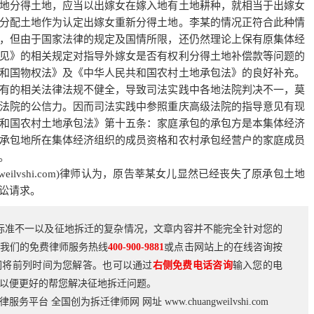
地分得土地，应当以出嫁女在嫁入地有土地耕种，就相当于出嫁女
分配土地作为认定出嫁女重新分得土地。李某的情况正符合此种情
，但由于国家法律的规定及国情所限，还仍然理论上保有原集体经
见》的相关规定对指导外嫁女是否有权利分得土地补偿款等问题的
和国物权法》及《中华人民共和国农村土地承包法》的良好补充。
有的相关法律法规不健全，导致司法实践中各地法院判决不一，莫
法院的公信力。因而司法实践中参照重庆高级法院的指导意见有现
和国农村土地承包法》第十五条：家庭承包的承包方是本集体经济
承包地所在集体经济组织的成员资格和农村承包经营户的家庭成员
。
gweilvshi.com)律师认为，原告莘某女儿显然已经丧失了原承包土地
讼请求。
标准不一以及征地拆迁的复杂情况，文章内容并不能完全针对您的
我们的免费律师服务热线
400-900-9881
或点击网站上的在线咨询按
们将前列时间为您解答。也可以通过
右侧免费电话咨询
输入您的电
以便更好的帮您解决征地拆迁问题。
法律服务平台
全国创为拆迁律师网
网址
www.chuangweilvshi.com