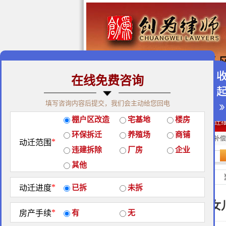
在线免费咨询
免费咨询热线：400-900-98
填写咨询内容后提交，我们会主动给您回电
关于我们
|
团队荣誉
|
客户
棚户区改造
宅基地
楼房
经典案例
|
律师团队
|
拆迁
环保拆迁
养殖场
商铺
房屋拆迁补偿
企业拆迁补偿
厂房拆迁补偿
*
动迁范围
违建拆除
厂房
企业
站内搜索：
其他
房屋拆迁补偿
*
动迁进度
已拆
未拆
出嫁女
*
房产手续
有
无