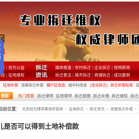
81
见证
|
创为公益
媒体报道
|
农村拆迁
|
企业拆迁
|
视频新闻
维权
|
征地维权
拆迁普法
|
城市拆迁
|
商铺拆迁
|
成功案例
征地补偿
违章拆迁补偿
棚户区改造
城中村改造
[违法拆迁]
拆迁补偿标准
热门搜索:
拆迁律师
征地律师
拆迁赔偿
拆迁补偿
拆迁维权
拆迁
当前位置：
北京创为律师事务所官网
>
征地拆迁
>
拆迁资讯
>
房屋拆迁补偿
>
儿是否可以得到土地补偿款