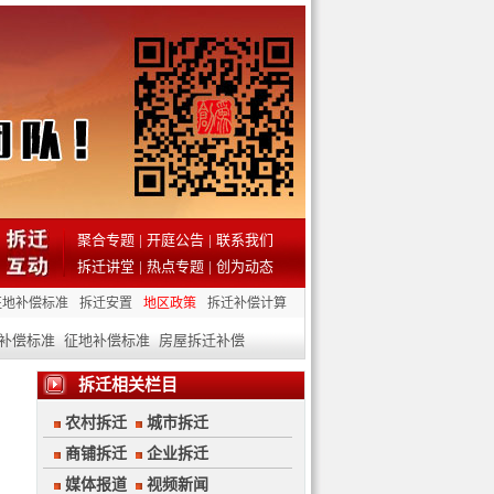
聚合专题
|
开庭公告
|
联系我们
拆迁讲堂
|
热点专题
|
创为动态
征地补偿标准
拆迁安置
地区政策
拆迁补偿计算
补偿标准
征地补偿标准
房屋拆迁补偿
拆迁相关栏目
农村拆迁
城市拆迁
商铺拆迁
企业拆迁
媒体报道
视频新闻