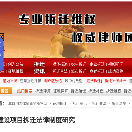
81
见证
|
创为公益
媒体报道
|
农村拆迁
|
企业拆迁
|
视频新闻
维权
|
征地维权
拆迁普法
|
城市拆迁
|
商铺拆迁
|
成功案例
征地补偿
违章拆迁补偿
棚户区改造
城中村改造
[违法拆迁]
拆迁补偿标准
热门搜索:
拆迁律师
征地律师
拆迁赔偿
拆迁补偿
拆迁维权
拆迁
置：
北京创为律师事务所官网
>
征地拆迁
>
拆迁资讯
>
拆迁普法
>
拆迁法规
>
建设项目拆迁法律制度研究