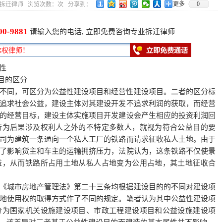
更多
0
5 作者：拆迁律师 浏览次数：
次 分享到：
00-9881
请输入您的电话, 立即免费咨询专业拆迁律师
性
目的区分
不同，可区分为公益性建设项目和经营性建设项目。二者的区分标
追求社会公益，建设主体对其建设开发不追求利润的获取，而经营
的经营目标，建设主体实施项目开发建设会产生相应的投资利润回
行为后果涉及权利人之外的不特定多数人，就视为符合公益目的要
司为建筑一条通向一个私人工厂的铁路而请求征收私人土地。由于
了影响货主和车主的运输拥挤压力，法院认为，这条铁路不仅使景
益，从而铁路所占用土地从私人占地变为公用占地，其土地征收合
《城市房地产管理法》第二十三条均根据建设目的的不同对建设项
地使用权的取得方式作了不同的规定。笔者认为其中公益性建设项
分为国家机关设施建设项目、市政工程建设项目和公益设施建设项