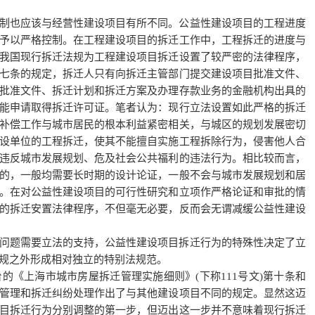
制也应该与经营性建设项目有所不同。公益性建设项目的工程进度
予以严格控制。在工程建设项目的拆迁工作中，工程拆迁的进度与
我国现行拆迁法规为工程建设项目拆迁设置了较严密的法律程序，
七条的规定，拆迁人只有向拆迁主管部门提交建设项目批准文件、
批准文件、拆迁计划和拆迁方案及办理存款业务的金融机构出具的
能申请取得拆迁许可证。笔者认为：现行立法设置如此严格的
拆迁
补偿工作与城市居民的根本利益紧密相关，与城区的规划发展密切
设单位的工程拆迁，使其不能擅自实施工程拆除行为，侵害他人合
违反城市发展规划、危及社会公共福利的违法行为。相比较而言，
的，一般均需要长时期的设计论证，一般不会与城市发展规划和居
。在对公益性建设项目的可行性研究和立项作严格论证和审批的情
的拆迁安置法律程序，不但毫无必要，反而会无谓减缓公益性建设
问题需要立法的支持，公益性建设项目拆迁行为的特殊性决定了立
规之外形成相对独立的特别法规范。
台的《上海市城市房屋拆迁管理实施细则》(下称111号文)第十条和
管理和拆迁纠纷处理作出了与其他建设项目不同的规定。显然这迈
目拆迁行为分别调整的第一步，但迈出这一步并不意味着现行拆迁