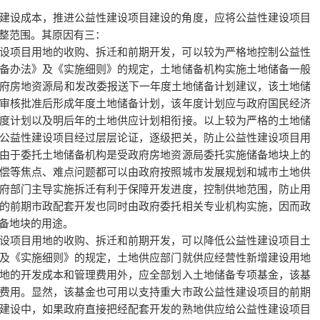
建设成本，推进公益性建设项目建设的角度，应将公益性建设项目
整范围。其原因有三：
设项目用地的收购、拆迁和前期开发，可以较为严格地控制公益性
备办法》及《实施细则》的规定，土地储备机构实施土地储备一般
政府房地资源局和发改委报送下一年度土地储备计划建议，该土地储
审核批准后形成年度土地储备计划，该年度计划应与政府国民经济
度计划以及明后年的土地供应计划相衔接。以上较为严格的土地储
公益性建设项目经过层层论证，逐级把关，防止公益性建设项目用
由于委托土地储备机构是受政府房地资源局委托实施储备地块上的
偿等焦点、难点问题都可以由政府按照城市发展规划和城市土地供
府部门主导实施拆迁有利于保障开发进度，控制供地范围，防止用
的前期市政配套开发也同时由政府委托相关专业机构实施，因而政
备地块的用途。
设项目用地的收购、拆迁和前期开发，可以降低公益性建设项目土
及《实施细则》的规定，土地供应部门就供应经营性新增建设用地
地的开发成本和管理费用外，应全部划入土地储备专项基金，该基
费用。显然，该基金也可用以支持重大市政公益性建设项目的前期
建设中，如果政府直接把经配套开发的熟地供应给公益性建设项目