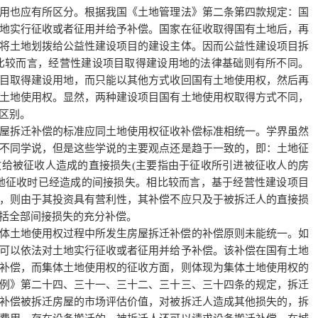
用也应有所区分。根据我国《土地管理法》第二条第四款规定：国
地实行征收或者征用并给予补偿。国家在征收取得国有土地后，再
将土地划拨给公益性建设项目的建设主体。因而公益性建设项目拆
比较而言，经营性建设项目取得建设用地的法律基础则有所不同。
目取得建设用地，而只能以其他方式收回国有土地使用权，然后再
土地使用权。显然，两种建设项目国有土地使用权取得方式不同，
区别。
屋拆迁补偿的标准应同土地使用权
征收补偿
标准相统一。学界虽然
不同学说，但是这些学说的主要观点还是趋于一致的，即：土地征
给被征收人造成的直接损失(主要指由于征收所引进被征收人的房
地征收时已经造成的间接损失。相比较而言，基于经营性建设项目
，则由于其投资具有营利性，其补偿不应只及于被拆迁人的直接损
括全部间接损失的充分补偿。
体土地使用权过程中所发生房屋拆迁补偿的补偿原则未能统一。如
可以依法对土地实行征收或者征用并给予补偿。该补偿在国有土地
补偿，而集体土地使用权的征收方面，则体现为集体土地使用权的
例》第二十四、三十一、三十二、三十三、三十四条的规定，拆迁
补偿被拆迁房屋的市场评估价值，对被拆迁人造成其他损失的，拆