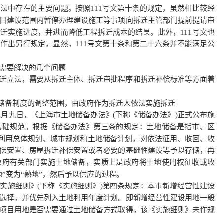
法中存在的主要问题。按照111号文第十条的规定，虽然相比较经
目建设范围内暂停办理建设施工等事项向拆迁主管部门提前提请审
迁实施进度，并进而降低工程拆迁成本的结果。此外，111号文也
作出另行规定，显然，111号文第十条和第二十六条并不能满足公
需要解决的几个问题
迁立法，需要从拆迁主体、拆迁审批程序和
拆迁补偿标准
等方面着
地储备制度的调整范围，由政府作为拆迁人依法实施拆迁
六月九日，《上海市土地储备办法》(下称《储备办法》)正式公布施
基础规范。根据《储备办法》第三条的规定：土地储备是指市、区
地利用总体规划、城市规划和土地储备计划，对依法征用、收回、收
偿
安置、房屋拆迁补偿安置或者必要的基础性建设等予以存储，再
政府有关部门实施土地储备，实质上是政府将土地使用权征收或收
”变为“熟地”，然后予以供应的过程。
实施细则》(下称《实施细则》)第四条规定：本市新增经营性建设
选择，并优先列入土地利用年度计划。即新增经营性建设用地一般
项目用地是否需要通过土地储备方式取得，该《实施细则》未作规