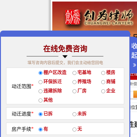
在线免费咨询
免费咨询热线：400-900-98
填写咨询内容后提交，我们会主动给您回电
关于我们
|
团队荣誉
|
客户
棚户区改造
宅基地
楼房
经典案例
|
律师团队
|
拆迁
环保拆迁
养殖场
商铺
房屋拆迁补偿
企业拆迁补偿
厂房拆迁补偿
*
动迁范围
违建拆除
厂房
企业
站内搜索：
其他
拆迁法规
当前位
*
动迁进度
已拆
未拆
公益性
*
房产手续
有
无