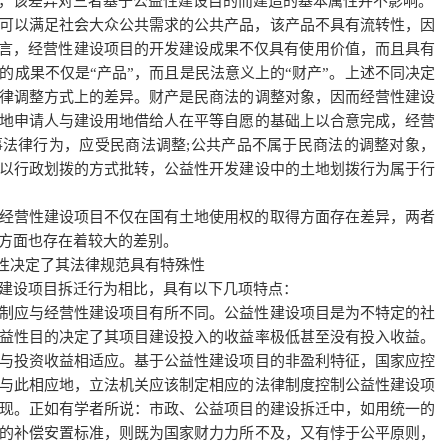
，该差异对三者基于公益性建设目的而建造的基本属性并不影响。
可以满足社会大众公共需求的公共产品，该产品不具有流转性，因
而言，经营性建设项目的开发建设成果不仅具有使用价值，而且具有
的成果不仅是“产品”，而且是民法意义上的“财产”。上述不同决定
律调整方式上的差异。财产是民商法的调整对象，因而经营性建设
地申请人与建设用地借给人在平等自愿的基础上以合意完成，经营
法律行为，应受民商法调整;公共产品不属于民商法的调整对象，
以行政划拨的方式批转，公益性开发建设中的土地划拨行为属于行
经营性建设项目不仅在国有土地使用权的取得方面存在差异，两者
方面也存在着较大的差别。
殊性决定了其法律规范具有特殊性
建设项目拆迁行为相比，具有以下几项特点：
制应与经营性建设项目有所不同。公益性建设项目是为不特定的社
益性目的决定了其项目建设投入的收益率极低甚至没有投入收益。
与投资收益相适应。基于公益性建设项目的非盈利特征，国家应控
与此相应地，立法机关应该制定相应的法律制度控制公益性建设项
现。正如有学者所说：市政、公益项目的建设拆迁中，如用统一的
的补偿安置标准，则既为国家财力力所不及，又有悖于公平原则，