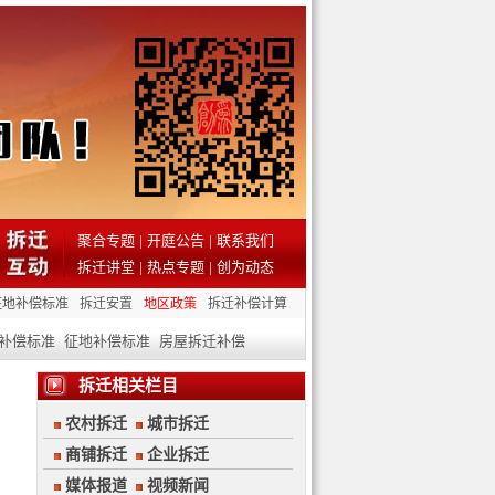
聚合专题
|
开庭公告
|
联系我们
拆迁讲堂
|
热点专题
|
创为动态
征地补偿标准
拆迁安置
地区政策
拆迁补偿计算
补偿标准
征地补偿标准
房屋拆迁补偿
拆迁相关栏目
农村拆迁
城市拆迁
商铺拆迁
企业拆迁
媒体报道
视频新闻