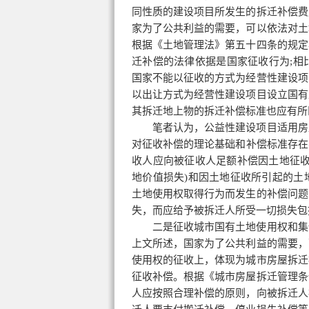
同性质的建设项目所发生的拆迁补偿费
家为了公共利益的需要，可以依法对土
根据《土地管理法》第五十四条的规定
迁补偿的法律依据是国家征收行为;相
国家不能以征收的方式为经营性建设项
以出让方式为经营性建设项目设立国有
其拆迁地上物的拆迁补偿标准也应有所
笔者认为，公益性建设项目适用房
对
征收补偿
的理论基础和补偿标准存在
收人应向被征收人足额补偿因土地征收
地价值损失)和因土地征收所引起的土
土地使用权取得行为而发生的补偿问题
失，而应给予被拆迁人所受一切损失包
二是征收城市国有土地使用权和集
上文所述，国家为了公共利益的需要，
使用权的征收上，体现为城市房屋拆迁
征收补偿。根据《城市房屋拆迁管理条
人应按照合理补偿的原则，向被拆迁人