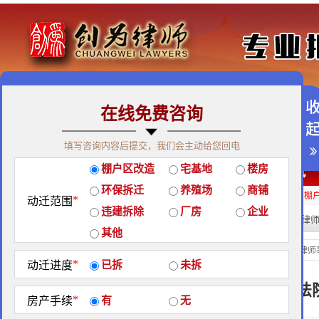
在线免费咨询
免费咨询热线：400-900-9881
填写咨询内容后提交，我们会主动给您回电
关于我们
|
团队荣誉
|
客户见证
|
创为公益
棚户区改造
宅基地
楼房
经典案例
|
律师团队
|
拆迁维权
|
征地维权
环保拆迁
养殖场
商铺
房屋拆迁补偿
企业拆迁补偿
厂房拆迁补偿
征地补偿
违章拆迁补偿
棚
*
动迁范围
违建拆除
厂房
企业
热门搜索:
拆迁律
站内搜索：
其他
经典案例
当前位置：
北京创为律师
*
动迁进度
已拆
未拆
10月9日新乡市中级人民法
*
房产手续
有
无