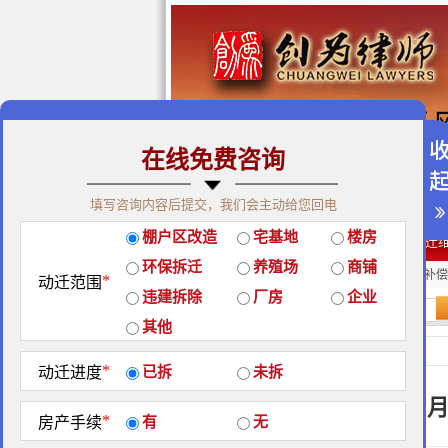
在线免费咨询
免费咨询热线：400-900-98
填写咨询内容后提交，我们会主动给您回电
关于我们
|
团队荣誉
|
客户
棚户区改造
宅基地
楼房
经典案例
|
律师团队
|
拆迁
环保拆迁
养殖场
商铺
房屋拆迁补偿
企业拆迁补偿
厂房拆迁补偿
*
动迁范围
违建拆除
厂房
企业
站内搜索：
其他
经典案例
*
动迁进度
已拆
未拆
2015年
*
房产手续
有
无