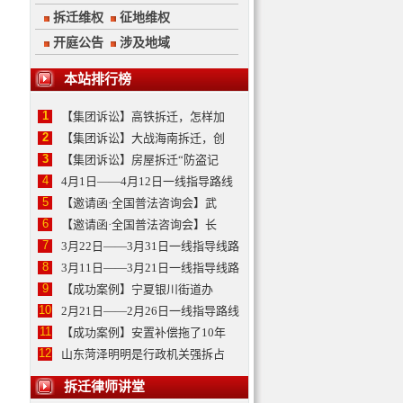
拆迁维权
征地维权
开庭公告
涉及地域
本站排行榜
1
【集团诉讼】高铁拆迁，怎样加
2
【集团诉讼】大战海南拆迁，创
3
【集团诉讼】房屋拆迁“防盗记
4
4月1日——4月12日一线指导路线
5
【邀请函·全国普法咨询会】武
6
【邀请函·全国普法咨询会】长
7
3月22日——3月31日一线指导线路
8
3月11日——3月21日一线指导线路
9
【成功案例】宁夏银川街道办
10
2月21日——2月26日一线指导路线
11
【成功案例】安置补偿拖了10年
12
山东菏泽明明是行政机关强拆占
拆迁律师讲堂