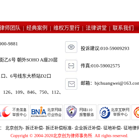
律师团队 |
经典案例 |
维权万里行 |
法律讲堂 |
联系我们
900-9881
投诉建议:010-59009293
6号 朝外SOHO A座20层
传真:010-59002575
1口、6号线东大桥站D2口
邮箱：bjchuangwei@163.co
、126、109、846、750、112、
词：
北京创为
-
拆迁补偿
-
拆迁补偿标准
-
企业拆迁补偿
-
征地补偿
-
征地律
Copyright © 2004-2020北京创为律师事务所. All rights reserved.