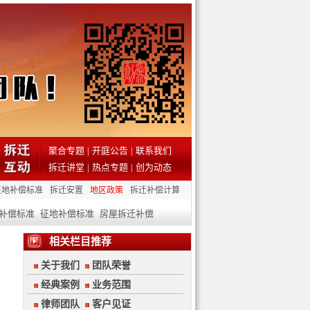
聚合专题
|
开庭公告
|
联系我们
拆迁讲堂
|
热点专题
|
创为动态
征地补偿标准
拆迁安置
地区政策
拆迁补偿计算
补偿标准
征地补偿标准
房屋拆迁补偿
相关栏目推荐
关于我们
团队荣誉
经典案例
业务范围
律师团队
客户见证