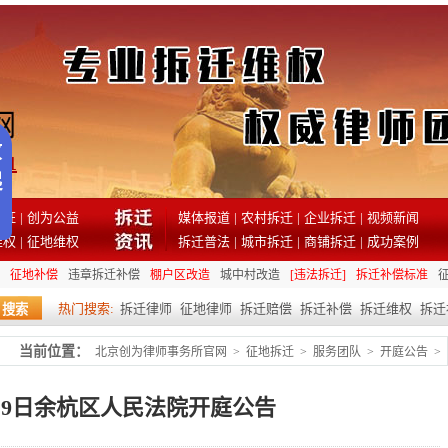
81
见证
|
创为公益
媒体报道
|
农村拆迁
|
企业拆迁
|
视频新闻
维权
|
征地维权
拆迁普法
|
城市拆迁
|
商铺拆迁
|
成功案例
征地补偿
违章拆迁补偿
棚户区改造
城中村改造
[违法拆迁]
拆迁补偿标准
热门搜索:
拆迁律师
征地律师
拆迁赔偿
拆迁补偿
拆迁维权
拆迁
当前位置：
北京创为律师事务所官网
>
征地拆迁
>
服务团队
>
开庭公告
>
2月9日余杭区人民法院开庭公告