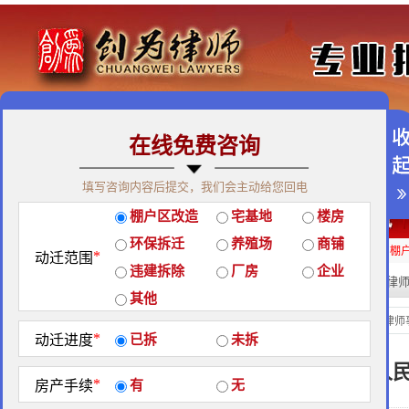
在线免费咨询
免费咨询热线：400-900-9881
填写咨询内容后提交，我们会主动给您回电
关于我们
|
团队荣誉
|
客户见证
|
创为公益
棚户区改造
宅基地
楼房
经典案例
|
律师团队
|
拆迁维权
|
征地维权
环保拆迁
养殖场
商铺
房屋拆迁补偿
企业拆迁补偿
厂房拆迁补偿
征地补偿
违章拆迁补偿
棚
*
动迁范围
违建拆除
厂房
企业
热门搜索:
拆迁律
站内搜索：
其他
经典案例
当前位置：
北京创为律师
*
动迁进度
已拆
未拆
2015年3月03日 江苏省高级
*
房产手续
有
无