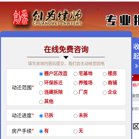
在线免费咨询
免费咨询热线：400-900-9881
填写咨询内容后提交，我们会主动给您回电
关于我们
|
团队荣誉
|
客户见证
|
创为公益
棚户区改造
宅基地
楼房
经典案例
|
律师团队
|
拆迁维权
|
征地维权
环保拆迁
养殖场
商铺
房屋拆迁补偿
企业拆迁补偿
厂房拆迁补偿
征地补偿
违章拆迁补偿
棚
*
动迁范围
违建拆除
厂房
企业
热门搜索:
拆迁律
站内搜索：
其他
经典案例
当前位置：
北京创为律师
*
动迁进度
已拆
未拆
2015年3月16日浙江省嘉兴市南
*
房产手续
有
无