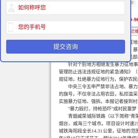
2014-11-17 17:5
400-9
免费法律咨询热线:
为给省重点铁路项目建设用地征地
提交咨询
员夜闯民宅，持枪恐吓、殴打村民，暴
地监管部门视而不见。地方政府有关部
针对个别地方相继发生暴力征地事件
管理防止违法违规征地的紧急通知》（
规征地，杜绝暴力征地行为，保护农民
中央三令五申严禁非法占地、暴力
的旗号，不仅非法占用农田，私挖滥采
实施暴力征地、强拆。本报记者接到村
"暴力殴打、持枪恐吓"成村民噩梦
青烟威荣城际铁路（以下简称"青荣
烟台、威海三个城市。项目设计时速2
城铁海阳段全长14.31公里，征地的