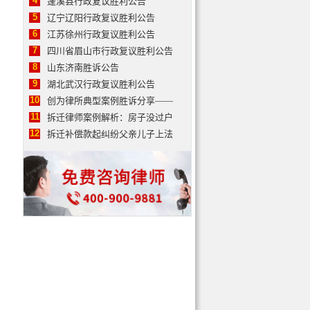
4
蓬溪县行政复议胜利公告
5
辽宁辽阳行政复议胜利公告
6
江苏徐州行政复议胜利公告
7
四川省眉山市行政复议胜利公告
8
山东济南胜诉公告
9
湖北武汉行政复议胜利公告
10
创为律所典型案例胜诉分享——
11
拆迁律师案例解析：房子没过户
12
拆迁补偿款起纠纷父亲儿子上法