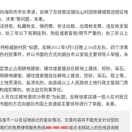
，向海阳市市长李波，反映了在徐家店镇坛山村因修建城铁违规征地
枪、涉黑"等问题，未果。
法持有、私藏枪支、弹药罪、非法出租、出借枪支罪，违反枪支管
，处三年以下有期徒刑、拘役或者管制;情节严重的，处三年以上
持枪威胁村民"标题，反映2012年9月5日晚上10点左右，四个涉黑
伤村民事件，并以书面的方式向烟台市公安局主要领导人举报，未
定禁止占用耕地建窑、建坟或者擅自在耕地上建房、挖砂、采石、
用耕地建窑、建坟或者擅自在耕地上建房、挖砂、采石、取土等，
土地荒漠化、盐渍化的，由县级以上人民政府土地行政主管部门责
构成犯罪的，依法追究刑事责任。
不法人员在庄稼地里挖沙倒卖"为标题，反映徐家店镇一些人在村民庄
书面的方式向烟台市国土资源局主要领导进行了举报，未果。
标准不一以及征地拆迁的复杂情况，文章内容并不能完全针对您的
我们的免费律师服务热线
400-900-9881
或点击网站上的在线咨询按