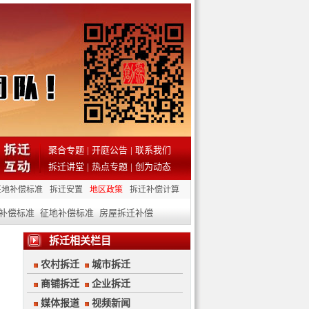
聚合专题
|
开庭公告
|
联系我们
拆迁讲堂
|
热点专题
|
创为动态
征地补偿标准
拆迁安置
地区政策
拆迁补偿计算
补偿标准
征地补偿标准
房屋拆迁补偿
拆迁相关栏目
农村拆迁
城市拆迁
商铺拆迁
企业拆迁
媒体报道
视频新闻