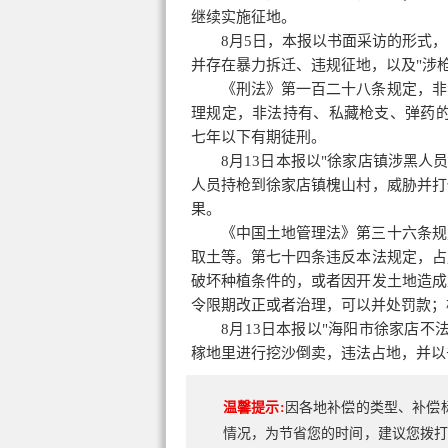
继续实施征地。
8月5日，本报以书面采访的形式
并存在暴力拆迁、违规征地，以及"涉
《刑法》第一百二十八条规定，非
理规定，非法持有、私藏枪支、弹药的
七年以下有期徒刑。
8月13日本报以"徐家店镇涉黑人员
人员持枪到徐家店镇槐山村，威胁并打
果。
《中国土地管理法》第三十六条规
取土等。第七十四条违反本法规定，占
破坏种植条件的，或者因开发土地造成
令限期改正或者治理，可以并处罚款；
8月13日本报以"海阳市徐家店
稼地里进行挖沙倒卖，违法占地，并以
温馨提示:
因各地补偿的类型、补偿
情况，为节省您的时间，建议您拨打