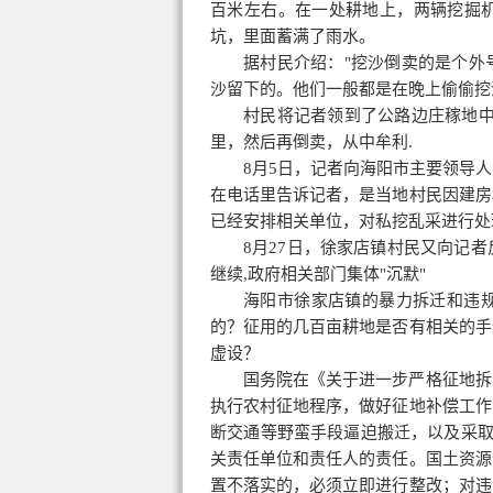
百米左右。在一处耕地上，两辆挖掘
坑，里面蓄满了雨水。
据村民介绍："挖沙倒卖的是个外
沙留下的。他们一般都是在晚上偷偷挖
村民将记者领到了公路边庄稼地中
里，然后再倒卖，从中牟利.
8月5日，记者向海阳市主要领导
在电话里告诉记者，是当地村民因建房
已经安排相关单位，对私挖乱采进行处
8月27日，徐家店镇村民又向记
继续,政府相关部门集体"沉默"
海阳市徐家店镇的暴力拆迁和违
的？征用的几百亩耕地是否有相关的手
虚设？
国务院在《关于进一步严格征地拆
执行农村征地程序，做好征地补偿工作
断交通等野蛮手段逼迫搬迁，以及采取
关责任单位和责任人的责任。国土资源
置不落实的，必须立即进行整改；对违