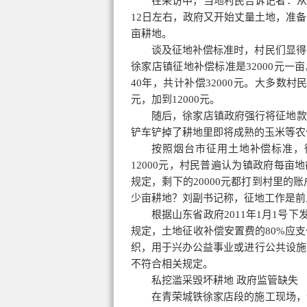
在采访中，当地村民告诉记者：从2
12日左右，政府又开始丈量土地，准
亩耕地。
谈及征地补偿标准时，村民们显得
徐家店镇征地补偿标准是32000元一
40年，共计补偿32000元。大多数
元，加到12000元。
随后，徐家店镇政府强行将征地款
铲车铲掉了耕地里即将成熟的玉米等农
按照烟台市征用土地补偿标准，徐
12000元，村民普遍认为镇政府每亩
规定，剩下的20000元都打到村里
少亩耕地？刘副书记称，征地工作是前
根据山东省政府2011年1月1号
规定，土地
征收补偿
安置费的80%应
织，用于兴办公益事业或进行公共设施
不符合相关规定。
私挖滥采毁坏耕地 政府监管缺失
在青荣城铁徐家店段的施工现场，