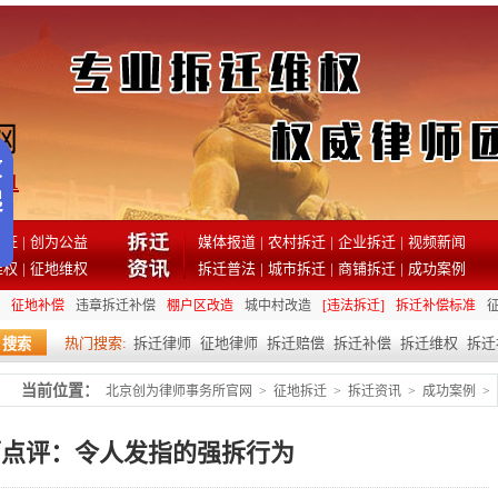
81
见证
|
创为公益
媒体报道
|
农村拆迁
|
企业拆迁
|
视频新闻
维权
|
征地维权
拆迁普法
|
城市拆迁
|
商铺拆迁
|
成功案例
征地补偿
违章拆迁补偿
棚户区改造
城中村改造
[违法拆迁]
拆迁补偿标准
热门搜索:
拆迁律师
征地律师
拆迁赔偿
拆迁补偿
拆迁维权
拆迁
当前位置：
北京创为律师事务所官网
>
征地拆迁
>
拆迁资讯
>
成功案例
>
师点评：令人发指的强拆行为