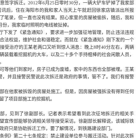
签字拆迁。2012年6月25日零时30分，一辆大铲车铲掉了我家部
闻讯后，住在海阳市的我和家人当天上午就赶回徐家店镇派出所报
了笔录，但一直也没有结果。担心家里的房屋被偷拆，随后，我和
4月份，我家临时照明的电线被扯掉。
办公厅下发了《紧急通知》，要求进一步加强征地管理，防止违法违规
合法权益，维护社会和谐稳定。而就在《紧急通知》刚下发的一个
院接受治疗的王某老两口又听到惊人消息：晚上8时40分左右，两辆
辆装载着挖掘机的大车，以及二十多个手持棍棒的社会闲散人员，
。
可等他们到家时，房子已成为废墟，家中的东西也全部被埋。王某
警，并且接警民警说此次拆迁是政府的事情，管不了。我们有报警
目部在他家被拆毁的房屋处施工。但是，因房屋被强拆没有得到任何
留了项目部施工的挖掘机。
传部，见到了徐副部长。记者表示希望看到此次征地拆迁的相关手
望宣传部能够协调相关领导接受采访。徐副部长解释说，该城际铁
政府只是协助拆迁工作，要了解情况，到铁路建设部门。
条例》第二十七条规定：禁止建设单位参与搬迁活动。针对此次拆