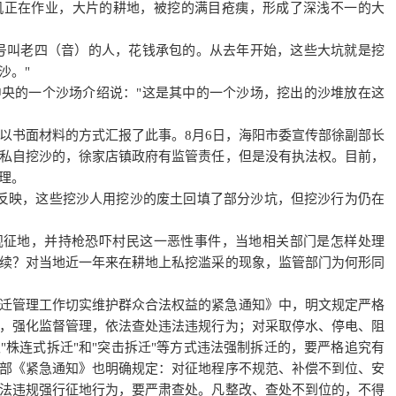
机正在作业，大片的耕地，被挖的满目疮痍，形成了深浅不一的大
号叫老四（音）的人，花钱承包的。从去年开始，这些大坑就是挖
沙。"
央的一个沙场介绍说："这是其中的一个沙场，挖出的沙堆放在这
人以书面材料的方式汇报了此事。8月6日，海阳市委宣传部徐副部长
私自挖沙的，徐家店镇政府有监管责任，但是没有执法权。目前，
理。
者反映，这些挖沙人用挖沙的废土回填了部分沙坑，但挖沙行为仍在
规征地，并持枪恐吓村民这一恶性事件，当地相关部门是怎样处理
续？对当地近一年来在耕地上私挖滥采的现象，监管部门为何形同
迁管理工作切实维护群众合法权益的紧急通知》中，明文规定严格
，强化监督管理，依法查处违法违规行为；对采取停水、停电、阻
"株连式拆迁"和"突击拆迁"等方式违法强制拆迁的，要严格追究有
部《紧急通知》也明确规定：对征地程序不规范、补偿不到位、安
法违规强行征地行为，要严肃查处。凡整改、查处不到位的，不得