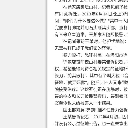
年3月18日正式开工，预计2014年建
在徐家店镇坛山村，记者见到了被
有同意拆迁。2013年6月14日晚
问："你们为什么要这么做？"其中一人
完便拳打脚踢并用石头砸其头部，直打
有人来仓皇逃窜。王某家人随即报警，
在记者采访王某时，他担忧地说：
无辜被打已成了我们家的噩梦。"
暴力殴打、恐吓村民，在海阳市徐
徐家店镇前槐山村姜某告诉记者，在
权，希望能得到符合相关规定的
征地补
长刀，将其殴打，其中有个叫大猛（音
征地，就弄死你"。随后，四人又来到
院接受治疗。这伙歹徒正在施暴时，被
带的枪支和长刀被民警搜出，带到镇派
案至今也未给被害人一个结果。
国土部紧急"亮剑" 挡不住暴力强拆
王某告诉记者：2012年4月初
并没有公示过征地公告，也一直未拿出