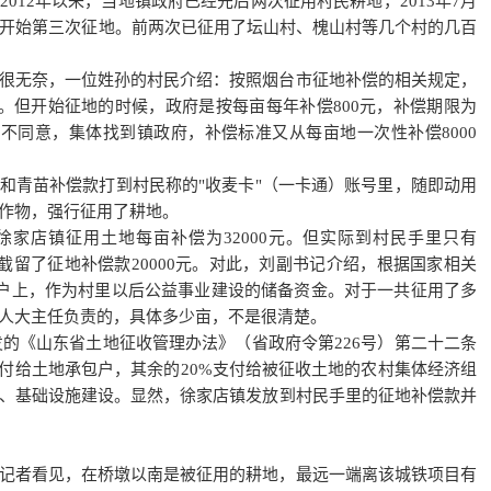
012年以来，当地镇政府已经先后两次征用村民耕地，2013年7月
备开始第三次征地。前两次已征用了坛山村、槐山村等几个村的几百
很无奈，一位姓孙的村民介绍：按照烟台市征地补偿的相关规定，
亩。但开始征地的时候，政府是按每亩每年补偿800元，补偿期限为
村民不同意，集体找到镇政府，补偿标准又从每亩地一次性补偿8000
和青苗补偿款打到村民称的"收麦卡"（一卡通）账号里，随即动用
作物，强行征用了耕地。
家店镇征用土地每亩补偿为32000元。但实际到村民手里只有
地截留了征地补偿款20000元。对此，刘副书记介绍，根据国家相关
的账户上，作为村里以后公益事业建设的储备资金。对于一共征用了多
人大主任负责的，具体多少亩，不是很清楚。
下发的《山东省土地征收管理办法》（省政府令第226号）第二十二条
支付给土地承包户，其余的20%支付给被征收土地的农村集体经济组
、基础设施建设。显然，徐家店镇发放到村民手里的征地补偿款并
记者看见，在桥墩以南是被征用的耕地，最远一端离该城铁项目有