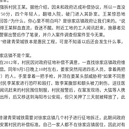
成通车。
强拆村民王某。据他介绍，因未和政府达成补偿协议，所以一直没
上9时50分，四个年轻人，翻墙入院，破门进入其卧室。王某惊恐地
回答:"为什么，你心里不明白吗？是徐家店镇政府让我们来的。"说
得王某鲜血直流，昏迷不醒。附近工地的工人闻讯赶来，施暴者见
警察出警后作了笔录，并介入案件调查但案件至今无果。
"修建青荣城铁本是惠民工程，可是不知道以后还会发生什么事，
家店镇不是个案。
2012年，村民因对政府
征地补偿
不满意，一直找徐家店镇政府维
偿
。同年9月5日晚上10时左右，姜家突然闯进四名人员，拿着两把
）的人，手里拿着一把手枪，并顶在姜某头部威胁称"如果不同意
村民李某家进行恐吓和殴打，致李某腹部和额头被刀刺伤，送往医
闻讯赶来的村民围住制服，村民报警后，在案发现场，大猛等人携
出所，后又移送到海阳市公安局，但只关押了三天就被释放了，此
，因修建青荣城铁需要对徐家店镇几个村子进行征地拆迁，此期间政府
安置村民的补偿标准。自己一家人都不在徐家店镇居住，因此对有