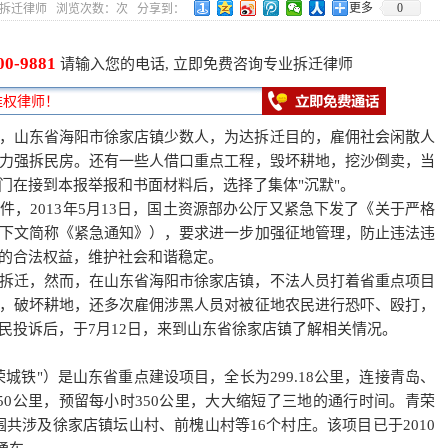
更多
0
4 作者：拆迁律师 浏览次数：
次 分享到：
00-9881
请输入您的电话, 立即免费咨询专业拆迁律师
，山东省海阳市徐家店镇少数人，为达拆迁目的，雇佣社会闲散人
力强拆民房。还有一些人借口重点工程，毁坏耕地，挖沙倒卖，当
门在接到本报举报和书面材料后，选择了集体"沉默"。
，2013年5月13日，国土资源部办公厅又紧急下发了《关于严格
下文简称《紧急通知》），要求进一步加强征地管理，防止违法违
的合法权益，维护社会和谐稳定。
拆迁，然而，在山东省海阳市徐家店镇，不法人员打着省重点项目
，破坏耕地，还多次雇佣涉黑人员对被征地农民进行恐吓、殴打，
民投诉后，于7月12日，来到山东省徐家店镇了解相关情况。
城铁"）是山东省重点建设项目，全长为299.18公里，连接青岛、
50公里，预留每小时350公里，大大缩短了三地的通行时间。青荣
范围共涉及徐家店镇坛山村、前槐山村等16个村庄。该项目已于2010