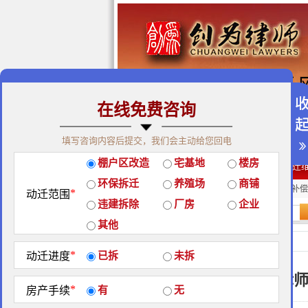
在线免费咨询
免费咨询热线：400-900-98
填写咨询内容后提交，我们会主动给您回电
关于我们
|
团队荣誉
|
客户
棚户区改造
宅基地
楼房
经典案例
|
律师团队
|
拆迁
环保拆迁
养殖场
商铺
房屋拆迁补偿
企业拆迁补偿
厂房拆迁补偿
*
动迁范围
违建拆除
厂房
企业
站内搜索：
其他
成功案例
*
动迁进度
已拆
未拆
拆迁律
*
房产手续
有
无