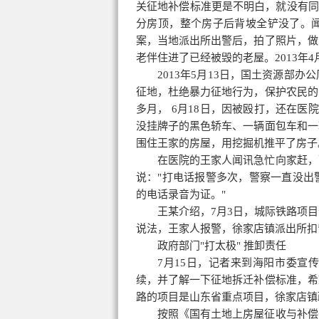
关征地补偿标准更是不明白，就没有同意
分房顶，整个房子后背坡全铲没了。
案，当地派出所出警后，拍了照片，做
老伴住进了已经被毁的老屋。2013年
2013年5月13日，国土资源部
征地，杜绝暴力征地行为，保护农民的
多月， 6月18日，因被殴打，还在医
没挂牌子的黑色轿车、一辆面包车和一
围住王家的房屋，用挖掘机推平了房子
在医院的王家人闻讯急忙向家赶，
说："打电话报警多次，警察一直没出
的电话录音为证。"
王某介绍，7月3日，城际铁路项
说法，王家人报警，徐家店镇派出所扣
政府部门"打太极" 推卸责任
7月15日，记者来到海阳市委宣
续，并了解一下征地
拆迁补偿
标准，希
路的项目是山东省重点项目，徐家店镇
按照《国有土地上房屋征收与补偿