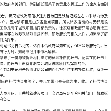
的政府有关部门，徐副部长联系了负责此次拆迁工作的徐家店镇副
者，青荣城铁海阳段拆迁安置范围是铁路沿线左右50米以内涉及
了127户。因为该项目是山东省重点项目，所以徐家店镇的村民都是很
工作是青荣城铁项目指挥部负责的，徐家店镇政府只是协助拆迁工
但是都在城际铁路项目指挥部，镇政府没有相关文件，如果想了解
目指挥部。
刘副书记告诉记者：这件事情政府是知道的，但不是政府行为。当
府行为时，刘副书记并未作出解释。
拿来了一份与被拆迁村民签订的征地补偿协议书。记者在协议书上
偿，协议书上盖有青烟威荣城际铁路项目指挥部的章。
？刘副书记称是按照评估公司的评估报告作出的补偿标准，有统一
里。
村民在补偿协议书签字，并以要带回去盖章为由，收走了补偿协议
。
人员介绍，青荣城铁建设项目，交通局只是配合相关部门，协助拆
府负责。