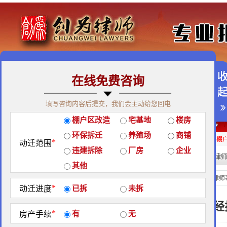
在线免费咨询
免费咨询热线：400-900-9881
填写咨询内容后提交，我们会主动给您回电
关于我们
|
团队荣誉
|
客户见证
|
创为公益
棚户区改造
宅基地
楼房
经典案例
|
律师团队
|
拆迁维权
|
征地维权
环保拆迁
养殖场
商铺
房屋拆迁补偿
企业拆迁补偿
厂房拆迁补偿
征地补偿
违章拆迁补偿
棚
*
动迁范围
违建拆除
厂房
企业
热门搜索:
拆迁律
站内搜索：
其他
成功案例
当前位置：
北京创为律师
*
动迁进度
已拆
未拆
重庆征地拆迁补偿还没谈拢，补偿款就已经
*
房产手续
有
无
理！