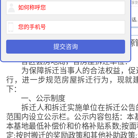
2014-05-27 17:22 作者：拆迁律师 浏览次数：
次 分享
400-900-9881
免费法律咨询热线:
请输入您的电话
上海市房屋土地资源
提交咨询
沪房地资拆[2003]29号
各区县房地局，各房屋拆迁单位：
为保障拆迁当事人的合法权益，促进
行，进一步规范房屋拆迁行为，现就
下：
一、公示制度
拆迁人和拆迁实施单位在拆迁公告的
范围内设立公示栏。公示内容包括：本
本基地最低补偿价和价格补贴系数;按
定;按时搬迁的奖励政策和其他补助政策