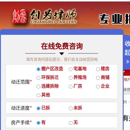
在线免费咨询
免费咨询热线：400-900-9881
填写咨询内容后提交，我们会主动给您回电
关于我们
|
团队荣誉
|
客户见证
|
创为公益
棚户区改造
宅基地
楼房
经典案例
|
律师团队
|
拆迁维权
|
征地维权
环保拆迁
养殖场
商铺
房屋拆迁补偿
企业拆迁补偿
厂房拆迁补偿
征地补偿
违章拆迁补偿
棚
*
动迁范围
违建拆除
厂房
企业
热门搜索:
拆迁律
站内搜索：
其他
地区政策
当前位置：
北京创为律师事务所官网
*
动迁进度
已拆
未拆
上海关于建立房屋拆迁工作有
*
房产手续
有
无