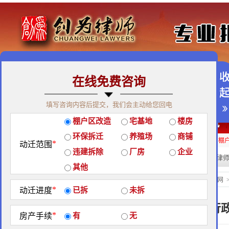
在线免费咨询
免费咨询热线：400-900-9881
填写咨询内容后提交，我们会主动给您回电
关于我们
|
团队荣誉
|
客户见证
|
创为公益
棚户区改造
宅基地
楼房
经典案例
|
律师团队
|
拆迁维权
|
征地维权
环保拆迁
养殖场
商铺
房屋拆迁补偿
企业拆迁补偿
厂房拆迁补偿
征地补偿
违章拆迁补偿
棚
*
动迁范围
违建拆除
厂房
企业
热门搜索:
拆迁律
站内搜索：
其他
地区政策
当前位置：
北京创为律师事务所官网
*
动迁进度
已拆
未拆
关于印发《江苏省建设厅实施行
*
房产手续
有
无