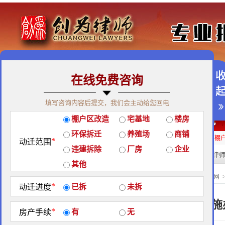
在线免费咨询
免费咨询热线：400-900-9881
填写咨询内容后提交，我们会主动给您回电
关于我们
|
团队荣誉
|
客户见证
|
创为公益
棚户区改造
宅基地
楼房
经典案例
|
律师团队
|
拆迁维权
|
征地维权
环保拆迁
养殖场
商铺
房屋拆迁补偿
企业拆迁补偿
厂房拆迁补偿
征地补偿
违章拆迁补偿
棚
*
动迁范围
违建拆除
厂房
企业
热门搜索:
拆迁律
站内搜索：
其他
地区政策
当前位置：
北京创为律师事务所官网
*
动迁进度
已拆
未拆
大连市土地储备实施
*
房产手续
有
无