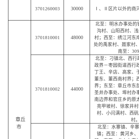
30000
3701260003
Ⅰ、Ⅱ区片以外的商
北至：明水办事处的
沟村、山阳西村、浅
48000
3701810001
村；西至：绣江河东
处的禹家村、聂家村、
南至：30
北至：刁镇北、西行
政界－枣园街道西行
丁王、辛店、高家、
董东、董西南村界；
界；东至：章丘市东
44000
3701810002
圣井办事处、埠村办
南边界和官庄乡的原
亮甲坡村、徐家井村
村、小闫满村、西矾
章丘
村
市
北至：水寨镇、辛
镇；西至：黄河乡、