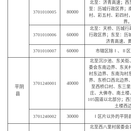
北至：济青高速；西
至：历城行政区界；
80000
3701010005
村、彩五村、彩四村
界
北至：天桥、历城行
60000
3701010006
行政区界；东至：历
济青高速、
60000
3701010007
市辖区除Ⅰ、Ⅱ区
北至沉沙池、东关街
委会东南边界、东关
村东边界、东南沟村
界、东桥口西北边界
40000
3701240001
平阴
至西桥口村、东三里
庄、大佛寺、南土楼
县
105国道以北部分；
土楼西
30000
3701240002
Ⅰ区片以外的平阴
北至西八里村居委会