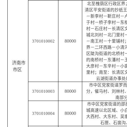
北至槐荫区行政区界
清区平安街道的抄纸王
－新李村－靳庄村－
于村－桥子李村－东
村－石庄村－长清区
城北刘村－北门里村
80000
3701010002
－南王村－十里铺村
界－二环西路－小清
区陡沟街道的北桥村
的南桥村－东潘村－
济南市
大彦村－东辛村－小
市区
里村；南至：长清区
云湖街道办事处
市中区党家街道罗
80000
3701010003
分，催马村、刘林村
南部
市中区党家街道的邵
城高速以北区域、小
80000
3701010004
大西村、大东村、吴
石匣、石崮沟