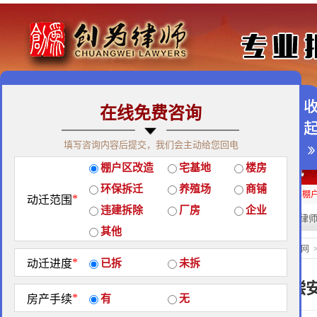
在线免费咨询
免费咨询热线：400-900-9881
填写咨询内容后提交，我们会主动给您回电
关于我们
|
团队荣誉
|
客户见证
|
创为公益
棚户区改造
宅基地
楼房
经典案例
|
律师团队
|
拆迁维权
|
征地维权
环保拆迁
养殖场
商铺
房屋拆迁补偿
企业拆迁补偿
厂房拆迁补偿
征地补偿
违章拆迁补偿
棚
*
动迁范围
违建拆除
厂房
企业
热门搜索:
拆迁律
站内搜索：
其他
地区政策
当前位置：
北京创为律师事务所官网
*
动迁进度
已拆
未拆
山东省济南市征地补偿
*
房产手续
有
无