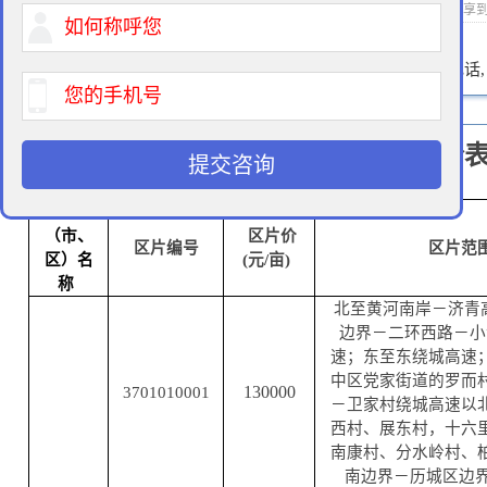
2015-01-19 16:56 作者：拆迁律师 浏览次数：
次 分享
400-900-9881
免费法律咨询热线:
请输入您的电话
山东省征地区片综合地价
提交咨询
济南市
县
（市、
区片价
区片编号
区片范
区）名
(元/亩)
称
北至黄河南岸－济青
边界－二环西路－小
速；东至东绕城高速
中区党家街道的罗而
130000
3701010001
－卫家村绕城高速以
西村、展东村，十六
南康村、分水岭村、
南边界－历城区边