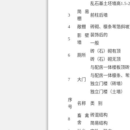
乱石基土坯墙高1.5-
简易
3
前柱后墙
棚
4
敞棚
砖砌、檩条苇箔斜坡
装饰后的
影壁
5
墙
一般
砖（石）砌有顶
6
厕所
砖（石）砌无顶
与配房一体楼板顶砖
与配房一体檩条、苇
7
大门
独立门楼（砖墙）
独立门楼（土墙）
序
名称
类 别
号
砖混结构
畜禽
8
舍
简易结构