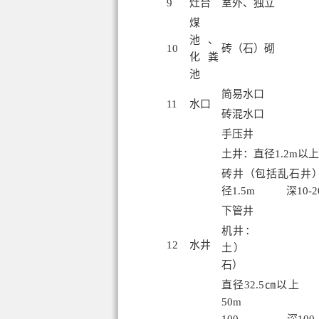
9
灶台
室外、独立
煤
池、
10
砖（石）砌
化粪
池
简易水口
11
水口
砖混水口
手压井
土井：直径1.2m以上
砖井（包括乱石井）
径1.5m 深10-2
下管井
机井： 直径
12
水井
土） 直径1
石）
直径32.5㎝以
50m 