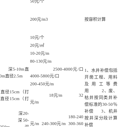
50元/个
200元/m3
按容积计算
10元/个
20元/㎡
10-20元/m
80-130元/m
 深5-10m直
2500-4000元/口
1、水井补偿包括
0m直径2.5m
4000-5800元/口
开凿工程、用料
200-450元/m
及用工等费
用 2、废、
15cm（打
18元/m 32
枯井按同类井补
5cm（打
元/m
偿标准的30-50％
补偿 3、机井
上 深20-
180-240
按井深分段计算
深50-
元/m 240-300元/m 300-360
补偿