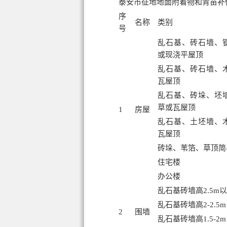
泰安市征地地面附着物和青苗补
序
名称
类别
号
乱石基、砖石墙、
或现浇平屋顶
乱石基、砖石墙、
瓦屋顶
乱石基、砖垛、坯
草或瓦屋顶
1
房屋
乱石基、土坯墙、
瓦屋顶
砖垛、苇箔、草顶简
住宅楼
办公楼
乱石基砖墙高2.5m
乱石基砖墙高2-2.5m
2
围墙
乱石基砖墙高1.5-2m