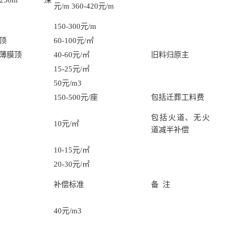
-250m 深
元/m 360-420元/m
150-300元/m
顶
60-100元/㎡
薄膜顶
40-60元/㎡
旧料归原主
15-25元/㎡
50元/m3
150-500元/座
包括迁葬工料费
包括火道、无火
10元/㎡
道减半补偿
10-15元/㎡
20-30元/㎡
补偿标准
备 注
40元/m3