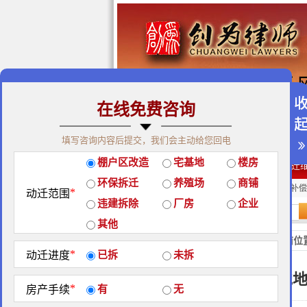
在线免费咨询
免费咨询热线：400-900-98
填写咨询内容后提交，我们会主动给您回电
关于我们
|
团队荣誉
|
客户
棚户区改造
宅基地
楼房
经典案例
|
律师团队
|
拆迁
环保拆迁
养殖场
商铺
房屋拆迁补偿
企业拆迁补偿
厂房拆迁补偿
*
动迁范围
违建拆除
厂房
企业
站内搜索：
其他
地区政策
当前位
*
动迁进度
已拆
未拆
泰安市征地
*
房产手续
有
无