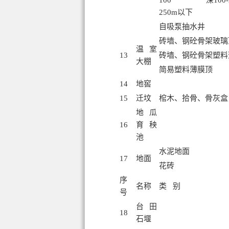
100 深100
250m以下
自吸泵抽水井
砖墙、钢砼骨架玻璃
温室
13
砖墙、钢砼骨架塑料
大棚
简易塑料薄膜顶
14
地窖
15
迁坟
棺木、拾骨、骨灰盒
地瓜
16
育秧
池
水泥地面
17
地面
花砖
序
名称
类 别
号
台田
18
石堰