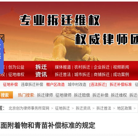
81
见证
|
创为公益
媒体报道
|
农村拆迁
|
企业拆迁
|
视频新闻
维权
|
征地维权
拆迁普法
|
城市拆迁
|
商铺拆迁
|
成功案例
征地补偿
违章拆迁补偿
棚户区改造
城中村改造
[违法拆迁]
拆迁补偿标准
热门搜索:
拆迁律师
征地律师
拆迁赔偿
拆迁补偿
拆迁维权
拆迁
置：
北京创为律师事务所官网
>
征地拆迁
>
拆迁资讯
>
拆迁普法
>
地区政策
>
地面附着物和青苗补偿标准的规定