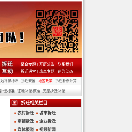
聚合专题
|
开庭公告
|
联系我们
拆迁讲堂
|
热点专题
|
创为动态
征地补偿标准
拆迁安置
地区政策
拆迁补偿计算
补偿标准
征地补偿标准
房屋拆迁补偿
拆迁相关栏目
农村拆迁
城市拆迁
商铺拆迁
企业拆迁
媒体报道
视频新闻