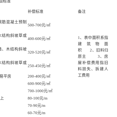
偿标准
补偿标准
备注
钢筋混凝土预制
500-700元/㎡
木结构斜坡草或
1、表中面积系指
400-600元/㎡
建筑物面
墙、木结构斜坡
积 2、旧料归
320-520元/㎡
原主 3、房
木结构斜坡草或
屋补偿费用指旧
250-450元/㎡
料损失、拆建人
工费用
易平房
200-400元/㎡
600-900元/㎡
700-1000元/㎡
以上
80-100元/m
70-90元/m
60-70元/m