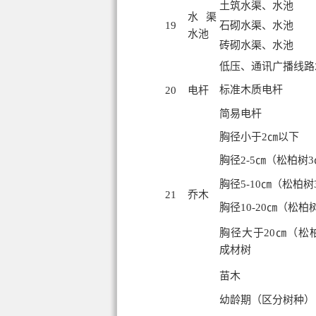
土筑水渠、水池
水渠
19
石砌水渠、水池
水池
砖砌水渠、水池
低压、通讯广播线路
标准木质电杆
20
电杆
简易电杆
胸径小于2㎝以下
胸径2-5㎝（松柏树
胸径5-10㎝（松柏树
21
乔木
胸径10-20㎝（松柏树
胸径大于20㎝（松
成材树
苗木
幼龄期（区分树种）