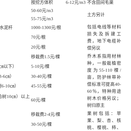
按挖方体积 6-12元/m3
不含田间毛渠
50-60元/m3
土方另计
55-75元/m3
包括电线等材料
水泥杆
1000-1300元/根
损失及拆建工
70元/根
费，地下电缆补
20元/根
偿另议
乔木系指用材林
移栽费1.5元/棵
种，一般栽植密
3㎝以下）
5-10元/棵
度为55-110棵/
3-6㎝）
30-40元/棵
亩，防护林带补
偿标准可提高40-
6-10㎝）
45-55元/棵
60％，特种用途
柏树10㎝）以上
树木价格另议；
60元/棵
树归原主
果树包括：苹
移栽费2-4元/棵
果、梨、杏、核
30-50元/棵
桃、樱桃、柿、