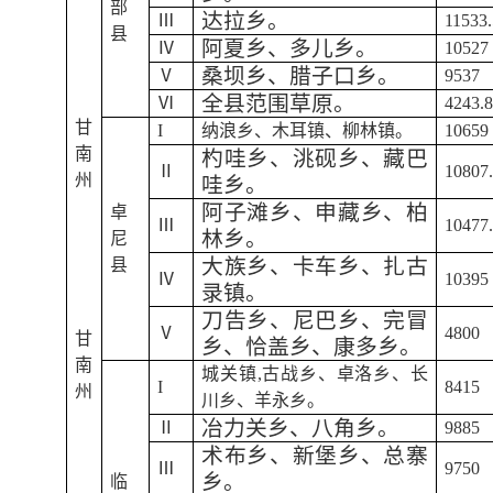
部
达拉乡。
Ⅲ
11533.
县
阿夏乡、多儿乡。
Ⅳ
10527
桑坝乡、腊子口乡。
Ⅴ
9537
全县范围草原。
Ⅵ
4243.
甘
I
纳浪乡、木耳镇、柳林镇。
10659
南
杓哇乡、洮砚乡、藏巴
Ⅱ
10807
州
哇乡。
阿子滩乡、申藏乡、柏
卓
Ⅲ
10477
林乡。
尼
大族乡、卡车乡、扎古
县
Ⅳ
10395
录镇。
刀告乡、尼巴乡、完冒
Ⅴ
4800
甘
乡、恰盖乡、康多乡。
南
城关镇,古战乡、卓洛乡、长
I
8415
州
川乡、羊永乡。
冶力关乡、八角乡。
Ⅱ
9885
术布乡、新堡乡、总寨
Ⅲ
9750
乡。
临