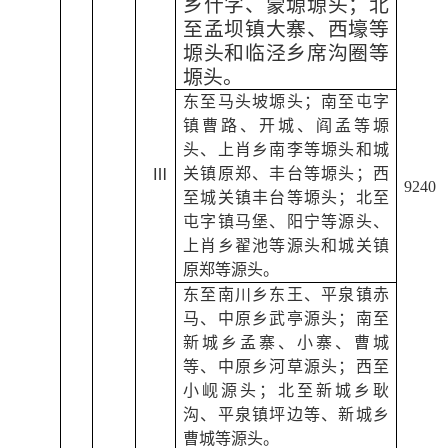
乡什字、蒙塬塬头；北
至孟坝镇大寨、西壕等
塬头和临泾乡席沟圈等
塬头。
东至马头坡塬头；南至屯字
镇曹路、开城、阎孟等塬
头、上肖乡南李等塬头和城
关镇原郑、丰台等塬头；西
Ⅲ
9240
至城关镇丰台等塬头；北至
屯字镇马堡、阳宁等源头、
上肖乡翟池等源头和城关镇
原郑等源头。
东至南川乡东王、平泉镇赤
马、中原乡武亭源头；南至
新城乡孟寨、小寨、曹城
等、中原乡河草源头；西至
小岘源头；北至新城乡耿
沟、平泉镇坪边等、新城乡
曹城等源头。