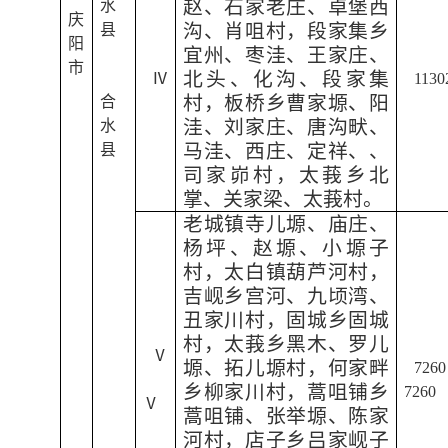
赵、石家老庄、卓堡西
水
庆
沟、肖咀村，段家集乡
县
阳
宜州、枣洼、王家庄、
市
北头、化沟、段家集
Ⅳ
1130
村，板桥乡曹家塬、阳
合
洼、刘家庄、唐沟畎、
水
马洼、西庄、定祥、、
县
司家峁村，太莪乡北
掌、关家梁、太莪村。
老城镇寺儿塬、庙庄、
杨坪、赵塬、小塬子
村，太白镇葫芦河村，
吉岘乡宫河、九顷湾、
丑家川村，固城乡固城
村，太莪乡黑木、罗儿
Ⅴ
塬、拓儿塬村，何家畔
7260
乡柳家川村，蒿咀铺乡
7260
Ⅴ
蒿咀铺、张举塬、陈家
河村，店子乡吕家岘子