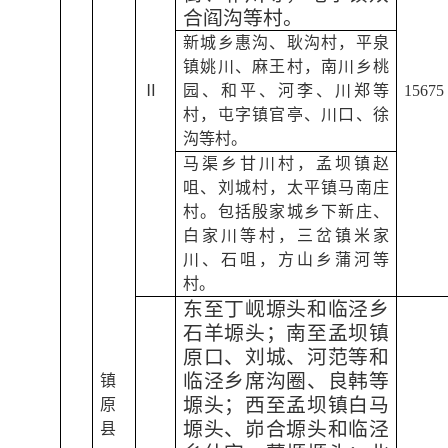
合阎沟等村。
新城乡惠沟、耿沟村，平泉
镇姚川、麻王村，南川乡桃
Ⅱ
园、和平、河李、川郑等
15675
村，屯字镇官亭、川口、徐
沟等村。
马渠乡甘川村，孟坝镇赵
咀、刘城村，太平镇马南庄
村。包括殷家城乡下新庄、
白家川等村，三岔镇米家
川、石咀，方山乡蒲河等
村。
东至丁岘塬头和临泾乡
石羊塬头；南至孟坝镇
原口、刘城、河范等和
临泾乡席沟圈、良韩等
镇
塬头；西至孟坝镇白马
原
塬头、峁合塬头和临泾
县