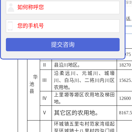
2015-01-21 11:30 作者：征地律师 浏览次数：
次 分享
400-900-9881
免费法律咨询热线:
请输入您的电话
提交咨询
Ⅰ
县城规划区。
18975
Ⅱ
县沿川地区。
18270
沿柔远川、元城川、城壕
华
Ⅲ
川、白马川、二将川内川区
15625
池
农用地。
县
上里塬等塬区农用地及梯田
Ⅳ
12600
地。
其它区的农用地。
Ⅴ
8167.
环城镇五里屯村范家湾组起
至环城镇十八里村四沟门组