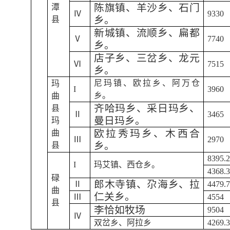
陈旗镇、羊沙乡、石门
潭
Ⅳ
9330
乡。
县
新城镇、流顺乡、扁都
Ⅴ
7740
乡。
店子乡、三岔乡、龙元
Ⅵ
7515
乡。
尼玛镇、欧拉乡、阿万仓
玛
I
3960
乡。
曲
齐哈玛乡、采日玛乡、
县
Ⅱ
3465
曼日玛乡。
玛
欧拉秀玛乡、木西合
曲
Ⅲ
2970
乡。
县
8395.
I
玛艾镇、西仓乡。
4368.
碌
郎木寺镇、尕海乡、拉
Ⅱ
4479.
曲
仁关乡。
Ⅲ
4554
县
李恰如牧场
9504
Ⅳ
双岔乡、阿拉乡
4269.