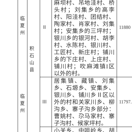
麻坝村、吊地洼村、桥
头村；刘集乡的高李
村、阳洼村、团结村、
临
陶家村、肖家村、刘集
夏
Ⅱ
11880
村；安集乡的三坪村；
州
银川乡的银河村、胡李
村、水陈村、银川村、
积
工匠村、新庄村；铺川
石
乡的下庄村、上庄村、
山
铺川村；吹麻滩镇I区
县
以外的村。
居集镇、藏镇、刘集
乡、石塬乡、安集乡、
银川乡、铺川乡Ⅱ区以
临
外的村和关家川乡、柳
Ⅲ
11797.
夏
沟乡、寨子沟乡部分：
州
曹姚村、尕马家村、寨
子沟村、候家坪村。
小关乡、中咀岭乡、胡