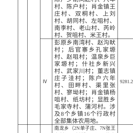
村、陈户村；肖金镇王
庄村、双桐村、上刘
村、胡同村、左咀村、
南李村、老山村、芮岭
村、贺咀村、米王村。
彭原乡南湾村、赵沟畎
村；后官寨乡孔家塬
村、赵咀村；温泉乡巨
家塬村；什社乡新兴
村、武家川村；董志镇
庄子洼村；陈户六年
Ⅳ
9281.
村、田畔村、渠里张
村、寥坳村；肖金镇杨
咀村、纸坊村；显胜乡
毛家寺村、蒲河村。涉
及8个乡镇16个行政村
全部集体农用地。
南龙乡（2N单子庄、7N张王