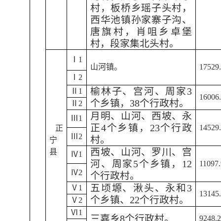
村，板桥乡瑶子头村，
西华池镇孙家寨子沟、
唐旗村，肖咀乡卓堡
村，段家集北头村。
Ⅰ1
山河镇。
17529
Ⅰ2
榆林子、宫河、周家3
Ⅱ1
16006
个乡镇，38个行政村。
Ⅱ2
月明、山河、西坡、永
Ⅲ1
正4个乡镇，23个行政
14529
正
Ⅲ2
村。
宁
西坡、山河、罗川、宫
县
Ⅳ1
河、周家5个乡镇，12
11097.
Ⅳ2
个行政村。
五顷塬、湫头、永和3
Ⅴ1
13145
个乡镇、22个行政村。
Ⅴ2
Ⅵ1
三嘉乡8个行政村。
9248.