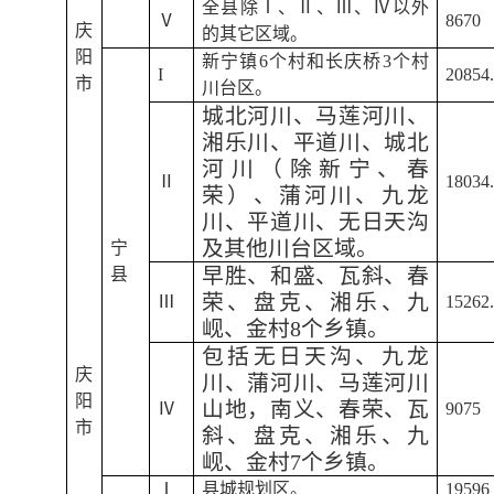
全县除Ⅰ、Ⅱ、Ⅲ、Ⅳ以外
Ⅴ
8670
庆
的其它区域。
阳
新宁镇6个村和长庆桥3个村
I
20854
市
川台区。
城北河川、马莲河川、
湘乐川、平道川、城北
河川（除新宁、春
Ⅱ
18034
荣）、蒲河川、九龙
川、平道川、无日天沟
及其他川台区域。
宁
早胜、和盛、瓦斜、春
县
荣、盘克、湘乐、九
Ⅲ
15262
岘、金村8个乡镇。
包括无日天沟、九龙
庆
川、蒲河川、马莲河川
阳
山地，南义、春荣、瓦
Ⅳ
9075
市
斜、盘克、湘乐、九
岘、金村7个乡镇。
Ⅰ
县城规划区。
19596