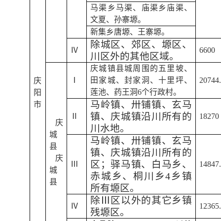
马渠乡马渠、庙渠乡庙渠、
文夏、孙寨塬。
新集乡唐塬、王寨塬。
除城区、郊区、塬区、
Ⅳ
6600
川区外的其他区域。
庆城镇县城周围的五里坡、
Ⅰ
田家城、封家洞、十里坪、
20744
庆
莲池、药王洞6个行政村。
阳
马岭镇、卅铺镇、玄马
市
镇、庆城镇沿川所有的
Ⅱ
18270
庆
川水地。
城
马岭镇、卅铺镇、玄马
县
镇、庆城镇沿川所有的
庆
区；驿马镇、白马乡、
Ⅲ
14847
城
赤城乡、桐川乡4乡镇
县
所有塬区。
除Ⅲ区以外的其它乡镇
Ⅳ
12365
残塬区。