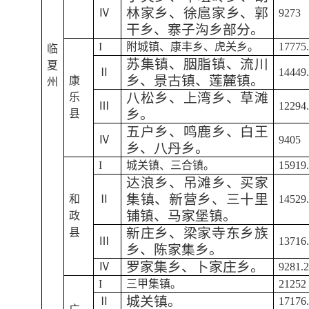
林家乡、徐扈家乡、郭
Ⅳ
9273
干乡、寨子沟乡部分。
I
附城镇、康丰乡、虎关乡。
17775
临
苏集镇、胭脂镇、流川
夏
Ⅱ
14449
乡、景古镇、莲麓镇。
康
州
八松乡、上湾乡、草滩
乐
Ⅲ
12294
乡。
县
五户乡、鸣鹿乡、白王
Ⅳ
9405
乡、八丹乡。
I
城关镇、三合镇。
15919
达浪乡、吊滩乡、买家
集镇、新营乡、三十里
和
Ⅱ
14529
铺镇、马家堡镇。
政
新庄乡、梁家寺东乡族
县
Ⅲ
13716
乡、陈家集乡。
罗家集乡、卜家庄乡。
Ⅳ
9281.
I
三甲集镇。
21252
城关镇。
Ⅱ
17176