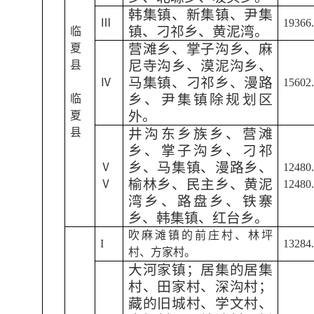
韩集镇、新集镇、尹集
Ⅲ
19366
镇、刁祁乡、黄泥湾。
临
营滩乡、掌子沟乡、麻
夏
尼寺沟乡、漠泥沟乡、
县
马集镇、刁祁乡、漫路
Ⅳ
15602
乡、尹集镇除规划区
临
外。
夏
县
井沟东乡族乡、营滩
乡、掌子沟乡、刁祁
乡、马集镇、漫路乡、
Ⅴ
12480
榆林乡、民主乡、黄泥
Ⅴ
12480
湾乡、路盘乡、铁寨
乡、韩集镇、红台乡。
吹麻滩镇的前庄村、林坪
I
13284
村、方家村。
大河家镇；居集的居集
村、田家村、深沟村；
藏的旧城村、学文村、