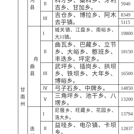
科才乡、桑科乡、牙利
河
Ⅱ
5940
吉乡、甘加乡。
县
吉仓乡、博拉乡、阿木
8349
Ⅲ
去乎镇。
5115
城关镇、江盘乡、南峪乡、
I
19800
大川镇。
曲瓦乡、巴藏乡、立节
乡、大峪乡、憨班乡、
Ⅱ
18150
丰迭乡、坪定乡。
舟
武坪乡、插岗乡、拱坝
曲
乡、铁坝乡、大年乡、
县
Ⅲ
16500
博峪乡。
弓子石乡、中牌乡。
Ⅳ
14850
甘
三角坪乡、池干乡、八
南
Ⅴ
13200
塄乡。
州
尼傲乡、旺藏乡、花园乡、
I
13794
洛大乡。
益哇乡、电尕镇、卡坝
Ⅱ
12837
迭
乡。