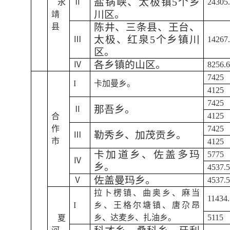
盐锅峡、太极镇5个乡
永
Ⅱ
24305
川区。
靖
陈井、三条县、王台、
县
太极、红泉5个乡镇川
Ⅲ
14267
区。
各乡镇的山区。
Ⅳ
8256.
7425
I
卡加曼乡。
4125
7425
那吾乡。
Ⅱ
4125
合
作
7425
勒秀乡、加茂贡乡。
Ⅲ
市
4125
卡加道乡、佐盖多玛
5775
Ⅳ
乡。
4537.
佐盖曼玛乡。
Ⅴ
4537.
拉卜楞镇、曲奥乡、麻当
11434.
I
乡、王格尔塘镇、唐尕昂
乡、达麦乡、扎油乡。
5115
夏