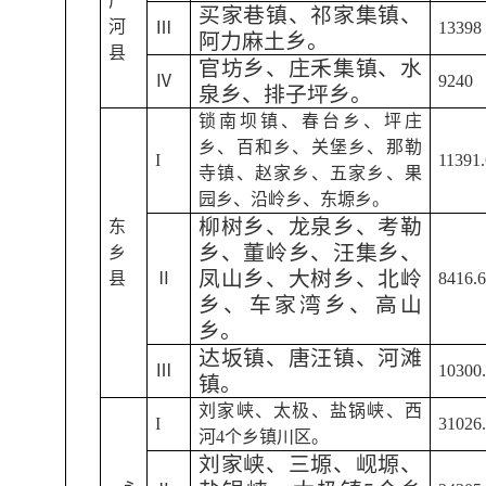
广
买家巷镇、祁家集镇、
河
Ⅲ
13398
阿力麻土乡。
县
官坊乡、庄禾集镇、水
Ⅳ
9240
泉乡、排子坪乡。
锁南坝镇、春台乡、坪庄
乡、百和乡、关堡乡、那勒
I
11391.
寺镇、赵家乡、五家乡、果
园乡、沿岭乡、东塬乡。
柳树乡、龙泉乡、考勒
东
乡、董岭乡、汪集乡、
乡
凤山乡、大树乡、北岭
县
Ⅱ
8416.
乡、车家湾乡、高山
乡。
达坂镇、唐汪镇、河滩
Ⅲ
10300
镇。
刘家峡、太极、盐锅峡、西
I
31026
河4个乡镇川区。
刘家峡、三塬、岘塬、