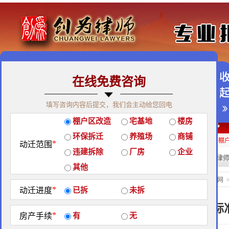
在线免费咨询
免费咨询热线：400-900-9881
填写咨询内容后提交，我们会主动给您回电
关于我们
|
团队荣誉
|
客户见证
|
创为公益
棚户区改造
宅基地
楼房
经典案例
|
律师团队
|
拆迁维权
|
征地维权
环保拆迁
养殖场
商铺
房屋拆迁补偿
企业拆迁补偿
厂房拆迁补偿
征地补偿
违章拆迁补偿
棚
*
动迁范围
违建拆除
厂房
企业
热门搜索:
拆迁律
站内搜索：
其他
地区政策
当前位置：
北京创为律师事务所官网
*
动迁进度
已拆
未拆
甘肃省征地补偿安置标
*
房产手续
有
无