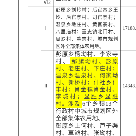
Ⅵ2
彭原乡刘岭村；后官寨乡王
岭、后官寨村、司官寨村；
温泉乡地庄村、黄官寨村、
Ⅰ
17188
八里庙村；董志镇北门村、
周岭村、董志村，城市规划
区外全部集体农用地。
彭原乡杨坳村、李家寺
村、
鄢旗坳村、彭原
村、老庄村、下庄村；
温泉乡温泉村、何家坳
村、新桥村；什社乡什
Ⅱ
14348
丰村；肖金镇肖金村、
李城村；显胜乡显胜
6个乡镇13个
村。涉及
行政村中城市规划区外
全部集体农用地。
彭原乡上何村、芦子渠
村、草滩村、张坳村、