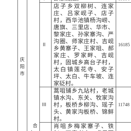
店子乡双柳树、连家
庄、吕家岘子、店子
村，西华池镇杨沟崂、
唐旗、三里店、华市、
黎家庄、孙家寨沟、严
沟圈、师家庄村、吉岘
Ⅱ
16185
乡黄寨子、王家咀、郝
家庄、罗家畔、吉岘
庆
村，固城乡高台子村，
阳
太白镇莲花寺、安子
市
坪、太白、牛车坡、连
家砭村。
蒿咀铺乡九站村，老城
镇水沟、东关、牧家沟
村，板桥乡柳沟、瑶子
Ⅲ
11748
头、黄家沟板桥、锦鲜
村。
肖咀乡梅家寨子、铁
合