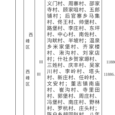
义门村、周寨村、邵家
寺村、顾家咀村、五郎
铺村；后官寨乡马集
村、佟王村、帅堡村、
路堡村、李庄村、东坪
村、中心村、南佐村、
西
沟畎村、半坡村；温泉
峰
乡米家堡村、齐家楼
区
村、湫沟村、刘家店
村；什社乡贺家塬村、
Ⅲ
1188
三姓村、庆丰村、吴家
川村、李岭村、塔头
西
Ⅲ
11886.
村、新庄村、任岭村、
峰
文安村；董志镇南庙
区
村、崔沟村、寺里田
村、郭堡村、周庄村、
冯堡村、南庄村、野林
村、罗杭村、庄头村；
陈户乡胡同赵村、八年