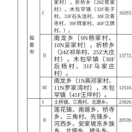
家村），折桥乡（26Z荀家
村），木包罕镇（32F街子
I
16293
村、33F石头洼村、38F尕青
寺村、39F拜家村、40F江牌
村、）。
南龙乡（9N杨家村、
临
10N妥家村），折桥乡
夏
（24Z祁牟村、25Z大庄
市
Ⅱ
13772
村），木包罕镇（30F
后杨村、31F马家庄
村）。
南龙乡（1N高邓家村、
11N罗家湾村），木包
Ⅲ
12510
罕镇（41F王坪村）。
I
土桥镇、三角村、北塬乡。
23929
莲花镇、南塬乡、桥寺
乡、三角村、先锋乡、
Ⅱ
20539
河西乡、安家坡东乡族
乡、北塬乡、坡头乡。