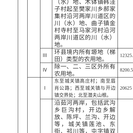
（水）地、木钵镇韩洼
子村起至樊家川乡郝家
集村沿河两岸川道区的
川（水）地、曲子镇金
村寺村至马家河村沿河
两岸川道区的川（水）
地。
环县境内所有塬地（梯
Ⅲ
12325
田）类型的农用地。
除一、二、三区外所有
Ⅳ
8200.
农用地。
东至城关镇高庄村；南至眉
Ⅰ
肖公路；西至城关镇与开边
20625
镇交界处；北至潜夫山根。
沿茹河两岸，包括武沟
乡巨沟村，开边乡解
放、陈坪、兰沟、开边
等，城关镇莲池、东
街、祁川等，屯字镇双