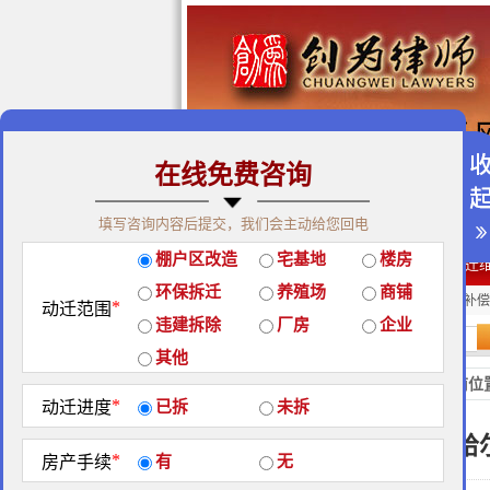
在线免费咨询
免费咨询热线：400-900-98
填写咨询内容后提交，我们会主动给您回电
关于我们
|
团队荣誉
|
客户
棚户区改造
宅基地
楼房
经典案例
|
律师团队
|
拆迁
环保拆迁
养殖场
商铺
房屋拆迁补偿
企业拆迁补偿
厂房拆迁补偿
*
动迁范围
违建拆除
厂房
企业
站内搜索：
其他
地区政策
当前位
*
动迁进度
已拆
未拆
哈
*
房产手续
有
无