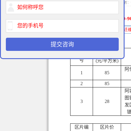
2015-01-21 11:0
400-9
免费法律咨询热线:
提交咨询
区片价
区片编
号
(元/平方米)
阿
1
85
2
85
阿
图
3
28
发
区片编
区片价