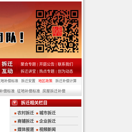
聚合专题
|
开庭公告
|
联系我们
拆迁讲堂
|
热点专题
|
创为动态
征地补偿标准
拆迁安置
地区政策
拆迁补偿计算
补偿标准
征地补偿标准
房屋拆迁补偿
拆迁相关栏目
农村拆迁
城市拆迁
商铺拆迁
企业拆迁
媒体报道
视频新闻