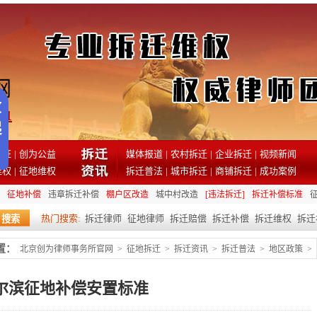
81
见证
|
创为公益
媒体报道
|
农村拆迁
|
企业拆迁
|
视频新闻
维权
|
征地维权
拆迁普法
|
城市拆迁
|
商铺拆迁
|
成功案例
征地补偿
违章拆迁补偿
棚户区改造
城中村改造
[违法拆迁]
拆迁补偿标准
热门搜索:
拆迁律师
征地律师
拆迁赔偿
拆迁补偿
拆迁维权
拆迁
置：
北京创为律师事务所官网
>
征地拆迁
>
拆迁资讯
>
拆迁普法
>
地区政策
>
尔滨征地补偿安置标准