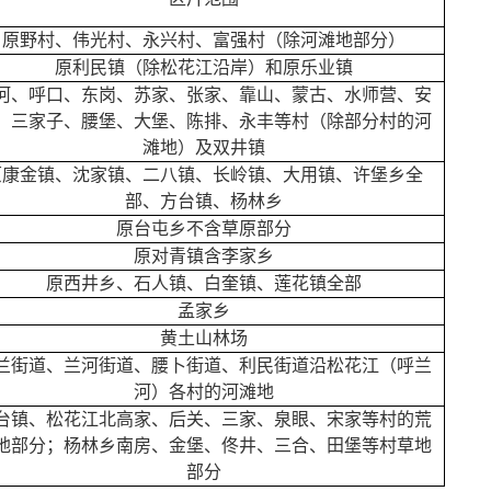
原野村、伟光村、永兴村、富强村（除河滩地部分）
原利民镇（除松花江沿岸）和原乐业镇
河、呼口、东岗、苏家、张家、靠山、蒙古、水师营、安
、三家子、腰堡、大堡、陈排、永丰等村（除部分村的河
滩地）及双井镇
原康金镇、沈家镇、二八镇、长岭镇、大用镇、许堡乡全
部、方台镇、杨林乡
原台屯乡不含草原部分
原对青镇含李家乡
原西井乡、石人镇、白奎镇、莲花镇全部
孟家乡
黄土山林场
兰街道、兰河街道、腰卜街道、利民街道沿松花江（呼兰
河）各村的河滩地
台镇、松花江北高家、后关、三家、泉眼、宋家等村的荒
地部分；杨林乡南房、金堡、佟井、三合、田堡等村草地
部分