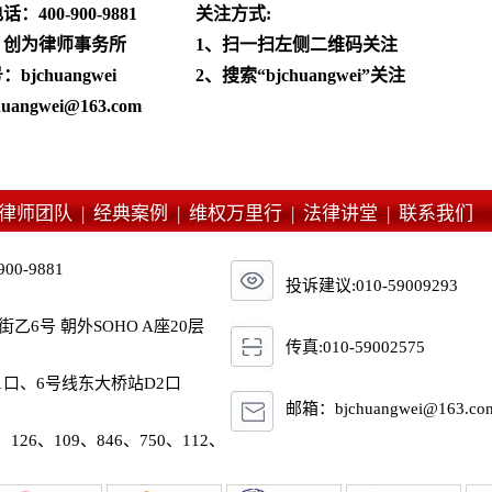
电话：
400-900-9881
关注方式:
：创为律师事务所
1、扫一扫左侧二维码关注
jchuangwei
2、搜索“bjchuangwei”关注
angwei@163.com
律师团队 |
经典案例 |
维权万里行 |
法律讲堂 |
联系我们
900-9881
投诉建议:010-59009293
6号 朝外SOHO A座20层
传真:010-59002575
1口、6号线东大桥站D2口
邮箱：bjchuangwei@163.co
、126、109、846、750、112、