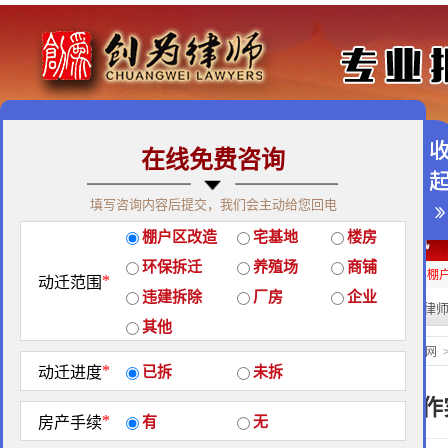
在线免费咨询
免费咨询热线：400-900-9881
填写咨询内容后提交，我们会主动给您回电
关于我们
|
团队荣誉
|
客户见证
|
创为公益
棚户区改造
宅基地
楼房
经典案例
|
律师团队
|
拆迁维权
|
征地维权
环保拆迁
养殖场
商铺
房屋拆迁补偿
企业拆迁补偿
厂房拆迁补偿
征地补偿
违章拆迁补偿
棚
*
动迁范围
违建拆除
厂房
企业
热门搜索:
拆迁律
站内搜索：
其他
地区政策
当前位置：
北京创为律师事务所官网
*
动迁进度
已拆
未拆
哈尔滨市2008年拆违工
*
房产手续
有
无