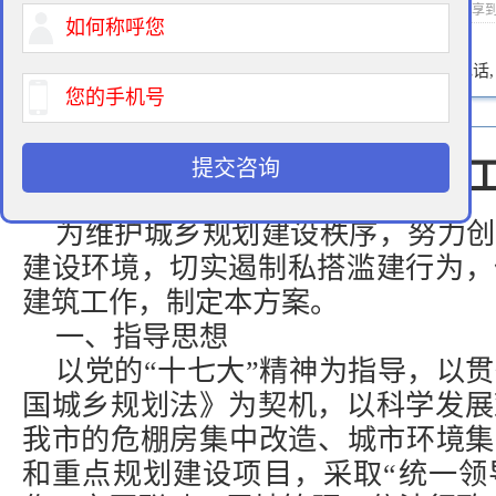
2015-01-21 10:33 作者：拆迁律师 浏览次数：
次 分享
400-900-9881
免费法律咨询热线:
请输入您的电话
提交咨询
哈尔滨市2008年拆违
为维护城乡规划建设秩序，努力创
建设环境，切实遏制私搭滥建行为，
建筑工作，制定本方案。
一、指导思想
以党的“十七大”精神为指导，以
国城乡规划法》为契机，以科学发展
我市的危棚房集中改造、城市环境集
和重点规划建设项目，采取“统一领