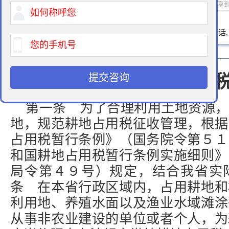
2015-01-21 10:27 作者：征地律师 浏览次数：
次 分享
400-900-9881
免费法律咨询热线:
请输入您的电话
提交咨询
黑龙江省耕地占用
第一条 为了合理利用土地资源，
地，规范耕地占用税征收管理，根据
占用税暂行条例》（国务院令第５１
和国耕地占用税暂行条例实施细则》
局令第４９号）规定，结合我省实
条 在本省行政区域内，占用耕地和
利用地、养殖水面以及渔业水域滩涂
从事非农业建设的单位或者个人，为