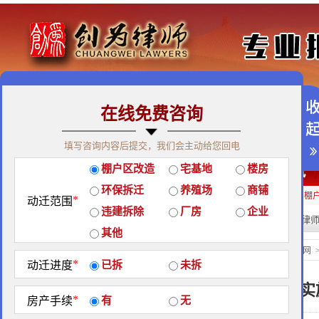
在线免费咨询
免费咨询热线：400-900-9881
填写咨询内容后提交，我们会主动给您回电
关于我们
|
团队荣誉
|
客户见证
|
创为公益
棚户区改造
宅基地
楼房
经典案例
|
律师团队
|
拆迁维权
|
征地维权
环保拆迁
养殖场
商铺
房屋拆迁补偿
企业拆迁补偿
厂房拆迁补偿
征地补偿
违章拆迁补偿
棚
*
动迁范围
违建拆除
厂房
企业
热门搜索:
拆迁律
站内搜索：
其他
地区政策
当前位置：
北京创为律师事务所官网
*
动迁进度
已拆
未拆
黑龙江省耕地占用税实
*
房产手续
有
无