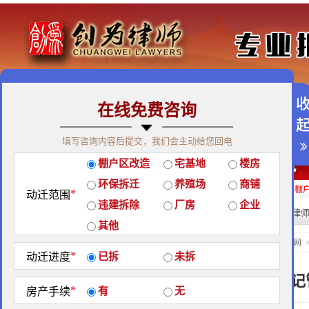
在线免费咨询
免费咨询热线：400-900-9881
填写咨询内容后提交，我们会主动给您回电
关于我们
|
团队荣誉
|
客户见证
|
创为公益
棚户区改造
宅基地
楼房
经典案例
|
律师团队
|
拆迁维权
|
征地维权
环保拆迁
养殖场
商铺
房屋拆迁补偿
企业拆迁补偿
厂房拆迁补偿
征地补偿
违章拆迁补偿
棚
*
动迁范围
违建拆除
厂房
企业
热门搜索:
拆迁律
站内搜索：
其他
地区政策
当前位置：
北京创为律师事务所官网
*
动迁进度
已拆
未拆
吉林市集体土地房屋权属登记
*
房产手续
有
无