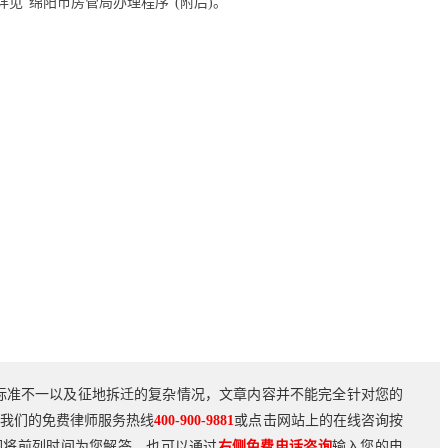
见“绵阳市房管局办理程序”(附后)。
标准不一以及征地拆迁的复杂情况，文章内容并不能完全针对您的
我们的免费律师服务热线
400-900-9881
或点击网站上的在线咨询按
们将前列时间为您解答。也可以通过
右侧免费电话咨询
输入您的电