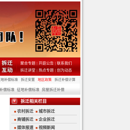
聚合专题
|
开庭公告
|
联系我们
拆迁讲堂
|
热点专题
|
创为动态
征地补偿标准
拆迁安置
地区政策
拆迁补偿计算
补偿标准
征地补偿标准
房屋拆迁补偿
拆迁相关栏目
农村拆迁
城市拆迁
商铺拆迁
企业拆迁
媒体报道
视频新闻