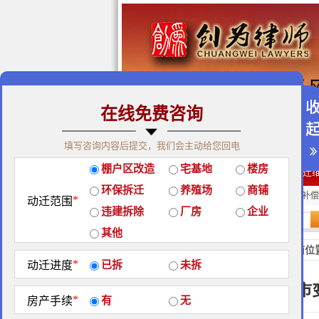
在线免费咨询
免费咨询热线：400-900-98
填写咨询内容后提交，我们会主动给您回电
关于我们
|
团队荣誉
|
客户
棚户区改造
宅基地
楼房
经典案例
|
律师团队
|
拆迁
环保拆迁
养殖场
商铺
房屋拆迁补偿
企业拆迁补偿
厂房拆迁补偿
*
动迁范围
违建拆除
厂房
企业
站内搜索：
其他
地区政策
当前位
*
动迁进度
已拆
未拆
绵阳市
*
房产手续
有
无