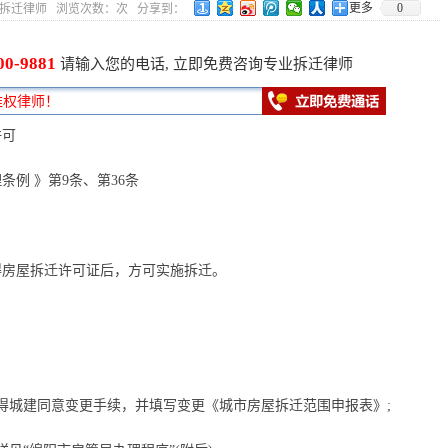
更多
0
5 作者：拆迁律师 浏览次数：
次 分享到：
00-9881
请输入您的电话, 立即免费咨询专业拆迁律师
许可
例 》第9条、第36条
)
得房屋拆迁许可证后，方可实施拆迁。
得城建同意变更手续，并填写变更《城市房屋拆迁范围申报表》;