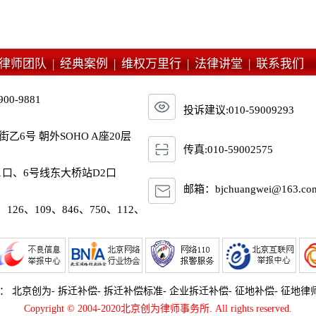
律师团队 |
经典案例 |
维权万里行 |
法律讲堂 |
联系我们
900-9881
投诉建议:010-59009293
6号 朝外SOHO A座20层
传真:010-59002575
1口、6号线东大桥站D2口
邮箱：bjchuangwei@163.co
、126、109、846、750、112、
词：
北京创为
-
拆迁补偿
-
拆迁补偿标准
-
企业拆迁补偿
-
征地补偿
-
征地律
Copyright © 2004-2020北京创为律师事务所. All rights reserved.