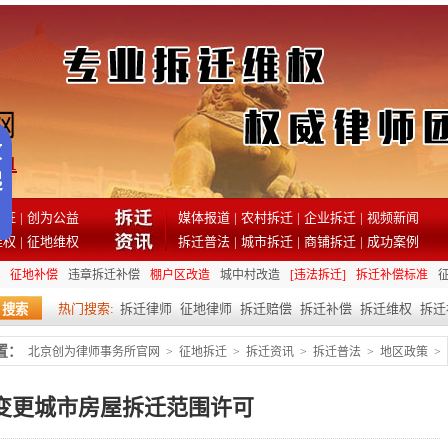
81
见证
|
创为公益
媒体报道
|
农村拆迁
|
企业拆迁
|
视频新闻
维权
|
征地维权
拆迁普法
|
城市拆迁
|
商铺拆迁
|
成功案例
征地补偿
违章拆迁补偿
棚户区改造
城中村改造
[违法拆迁]
拆迁补偿标准
热门搜索:
拆迁律师
征地律师
拆迁赔偿
拆迁补偿
拆迁维权
拆迁
置：
北京创为律师事务所官网
>
征地拆迁
>
拆迁资讯
>
拆迁普法
>
地区政策
>
变更城市房屋拆迁范围许可