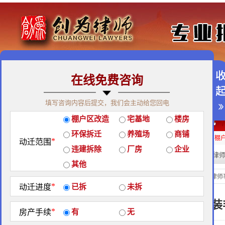
在线免费咨询
免费咨询热线：400-900-9881
填写咨询内容后提交，我们会主动给您回电
关于我们
|
团队荣誉
|
客户见证
|
创为公益
棚户区改造
宅基地
楼房
经典案例
|
律师团队
|
拆迁维权
|
征地维权
环保拆迁
养殖场
商铺
房屋拆迁补偿
企业拆迁补偿
厂房拆迁补偿
征地补偿
违章拆迁补偿
棚
*
动迁范围
违建拆除
厂房
企业
热门搜索:
拆迁律
站内搜索：
其他
媒体报道
当前位置：
北京创为律师
*
动迁进度
已拆
未拆
拆迁律师点评城管穿警察服装
*
房产手续
有
无