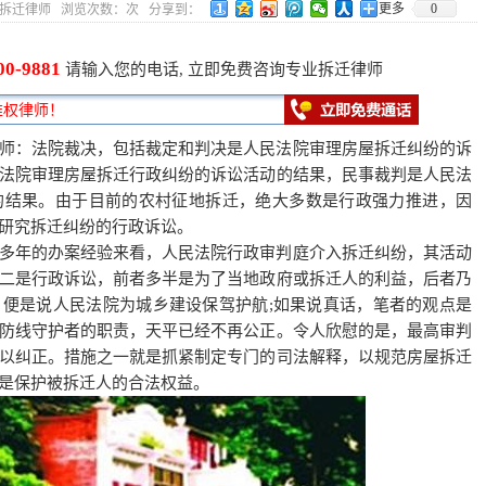
更多
0
0 作者：拆迁律师 浏览次数：
次 分享到：
00-9881
请输入您的电话, 立即免费咨询专业拆迁律师
师：法院裁决，包括裁定和判决是人民法院审理房屋拆迁纠纷的诉
法院审理房屋拆迁行政纠纷的诉讼活动的结果，民事裁判是人民法
的结果。由于目前的农村征地拆迁，绝大多数是行政强力推进，因
研究拆迁纠纷的行政诉讼。
多年的办案经验来看，人民法院行政审判庭介入拆迁纠纷，其活动
二是行政诉讼，前者多半是为了当地政府或拆迁人的利益，后者乃
便是说人民法院为城乡建设保驾护航;如果说真话，笔者的观点是
防线守护者的职责，天平已经不再公正。令人欣慰的是，最高审判
以纠正。措施之一就是抓紧制定专门的司法解释，以规范房屋拆迁
是保护被拆迁人的合法权益。