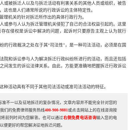
人或被拆迁人以及与拆迁活动有利害关系的其他人员或组织，被告
，这也是人们通常所说的行政诉讼的主体特定性。
管理机关的针对拆迁所作出的具体行政行为。
人或参与人认为拆迁管理机关侵犯了自己的合法权益引起的。这里
否存在侵权是诉讼中解决的问题，起诉时只要原告主观上认为就行
纷的行政裁决之处在于其“司法性”，是一种司法活动，必须是在国
法院和诉讼参与人为解决拆迁行政纠纷所进行的活动，而且还包括
之间发生的诉讼法律关系。由此，方能更准确地把握拆迁行政诉讼
这种活动具有不同于其他司法活动或准司法活动的特征。
标准不一以及征地拆迁的复杂情况，文章内容并不能完全针对您的
我们的免费律师服务热线
400-900-9881
或点击网站上的在线咨询按
们将前列时间为您解答。也可以通过
右侧免费电话咨询
输入您的电
以便更好的帮您解决征地拆迁问题。