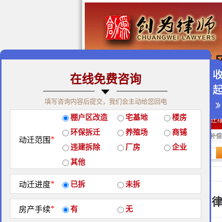
在线免费咨询
免费咨询热线：400-900-98
填写咨询内容后提交，我们会主动给您回电
关于我们
|
团队荣誉
|
客户
棚户区改造
宅基地
楼房
经典案例
|
律师团队
|
拆迁
环保拆迁
养殖场
商铺
房屋拆迁补偿
企业拆迁补偿
厂房拆迁补偿
*
动迁范围
违建拆除
厂房
企业
站内搜索：
其他
农村拆迁
*
动迁进度
已拆
未拆
北京创为
*
房产手续
有
无