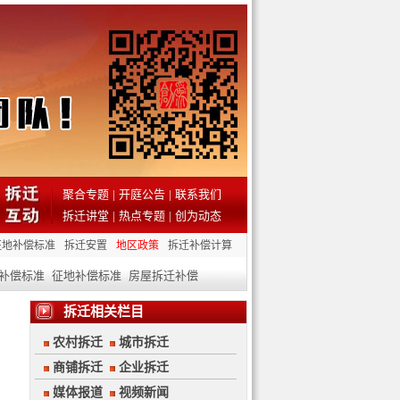
聚合专题
|
开庭公告
|
联系我们
拆迁讲堂
|
热点专题
|
创为动态
征地补偿标准
拆迁安置
地区政策
拆迁补偿计算
补偿标准
征地补偿标准
房屋拆迁补偿
拆迁相关栏目
农村拆迁
城市拆迁
商铺拆迁
企业拆迁
媒体报道
视频新闻