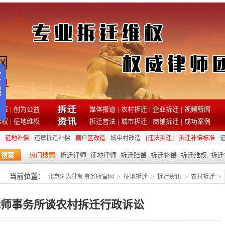
81
见证
|
创为公益
媒体报道
|
农村拆迁
|
企业拆迁
|
视频新闻
维权
|
征地维权
拆迁普法
|
城市拆迁
|
商铺拆迁
|
成功案例
征地补偿
违章拆迁补偿
棚户区改造
城中村改造
[违法拆迁]
拆迁补偿标准
热门搜索:
拆迁律师
征地律师
拆迁赔偿
拆迁补偿
拆迁维权
拆迁
当前位置：
北京创为律师事务所官网
>
征地拆迁
>
拆迁资讯
>
农村拆迁
>
律师事务所谈农村拆迁行政诉讼