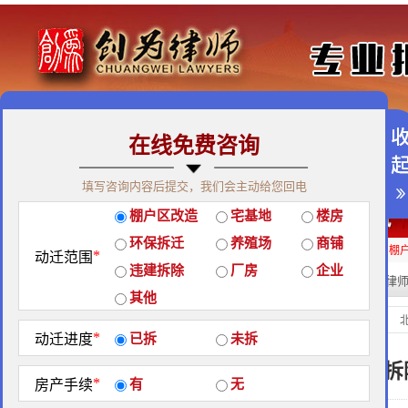
在线免费咨询
免费咨询热线：400-900-9881
填写咨询内容后提交，我们会主动给您回电
关于我们
|
团队荣誉
|
客户见证
|
创为公益
棚户区改造
宅基地
楼房
经典案例
|
律师团队
|
拆迁维权
|
征地维权
环保拆迁
养殖场
商铺
房屋拆迁补偿
企业拆迁补偿
厂房拆迁补偿
征地补偿
违章拆迁补偿
棚
*
动迁范围
违建拆除
厂房
企业
热门搜索:
拆迁律
站内搜索：
其他
强制拆迁
当前位置：
*
动迁进度
已拆
未拆
城乡规划领域中违建行政强制拆
*
房产手续
有
无