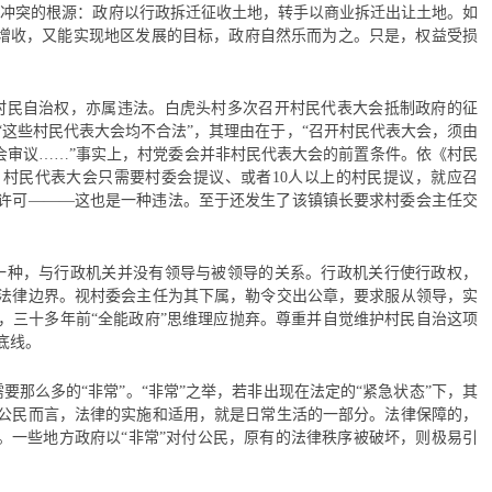
迁冲突的根源：政府以行政拆迁征收土地，转手以商业拆迁出让土地。如
政增收，又能实现地区发展的目标，政府自然乐而为之。只是，权益受损
村民自治权，亦属违法。白虎头村多次召开村民代表大会抵制政府的征
“这些村民代表大会均不合法”，其理由在于，“召开村民代表大会，须由
大会审议……”事实上，村党委会并非村民代表大会的前置条件。依《村民
村民代表大会只需要村委会提议、或者10人以上的村民提议，就应召
许可———这也是一种违法。至于还发生了该镇镇长要求村委会主任交
。
一种，与行政机关并没有领导与被领导的关系。行政机关行使行政权，
法律边界。视村委会主任为其下属，勒令交出公章，要求服从领导，实
，三十多年前“全能政府”思维理应抛弃。尊重并自觉维护村民自治这项
底线。
要那么多的“非常”。“非常”之举，若非出现在法定的“紧急状态”下，其
公民而言，法律的实施和适用，就是日常生活的一部分。法律保障的，
活。一些地方政府以“非常”对付公民，原有的法律秩序被破坏，则极易引