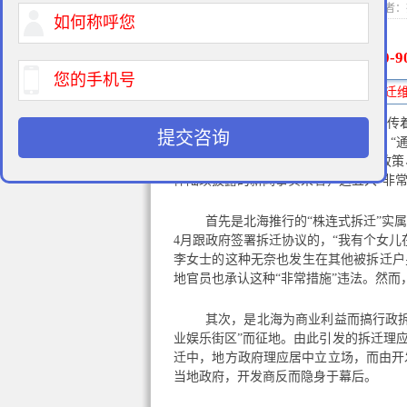
2014-06-15 05:4
400-9
免费法律咨询热线:
据《中国青年报》报道，网上流传
提交咨询
造拆迁户尽快签订协议工作的通知》。“通
常办法、非常措施、非常力度、非常政策
体陆续披露的新闻事实来看，这五大“非常
首先是北海推行的“株连式拆迁”实
4月跟政府签署拆迁协议的，“我有个女
李女士的这种无奈也发生在其他被拆迁户
地官员也承认这种“非常措施”违法。然而
其次，是北海为商业利益而搞行政
业娱乐街区”而征地。由此引发的拆迁理
迁中，地方政府理应居中立立场，而由开
当地政府，开发商反而隐身于幕后。