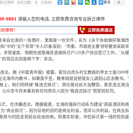
更多
0
1 作者：拆迁律师 浏览次数：
次 分享到：
00-9881
请输入您的电话, 立即免费咨询专业拆迁律师
着来自北海的一张图片，里面是一份文件，名为《关于协助做好银滩改
知”中的“五个非常”令人印象深刻：“市委、市政府主要领导要求采取非
、非常速度，限期完成银滩改造被拆迁户120多户协议签订工作。”从媒
”的背后实则是两个字：非法。
属违法。据《中国青年报》披露，家住白虎头村文教路的李女士是2009年
儿在北海市内教书，如果我不签，教育局就说把我女儿调到山区去教书。”
身上，他们同样被“株连式拆迁”。舆论曾对此大加鞭笞，甚至连北海当
，公众至今并未看到有任何责任人因为“株连式拆迁”而受到处罚。
拆迁，也涉嫌违法。根据报道，北海的强拆行动系为建设“高级酒店和商
应为“商业拆迁”，因为征地的目的是商业利益，而非公共利益。在商业拆
发商与村民走到前台自由协商。但事实却是，冲在拆迁第一线的恰恰是