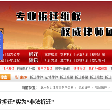
81
见证
|
创为公益
媒体报道
|
农村拆迁
|
企业拆迁
|
视频新闻
维权
|
征地维权
拆迁普法
|
城市拆迁
|
商铺拆迁
|
成功案例
征地补偿
违章拆迁补偿
棚户区改造
城中村改造
[违法拆迁]
拆迁补偿标准
热门搜索:
拆迁律师
征地律师
拆迁赔偿
拆迁补偿
拆迁维权
拆迁
当前位置：
北京创为律师事务所官网
>
征地拆迁
>
强制拆迁
>
常拆迁”实为“非法拆迁”