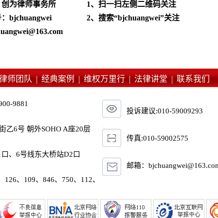
：创为律师事务所
1、扫一扫左侧二维码关注
jchuangwei
2、搜索“bjchuangwei”关注
angwei@163.com
律师团队 |
经典案例 |
维权万里行 |
法律讲堂 |
联系我们
900-9881
投诉建议:010-59009293
6号 朝外SOHO A座20层
传真:010-59002575
1口、6号线东大桥站D2口
邮箱：bjchuangwei@163.co
、126、109、846、750、112、