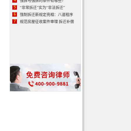
4
强拆与强拆的条件有哪些？
5
“非常拆迁”实为“非法拆迁”
6
强制拆迁新规定亮相：八道程序
7
规范房屋征收案件审理 拆迁补偿