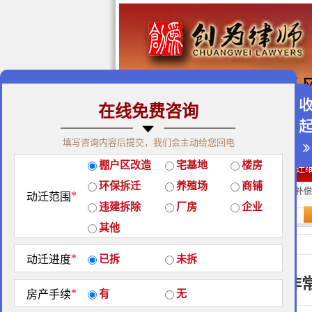
在线免费咨询
免费咨询热线：400-900-98
填写咨询内容后提交，我们会主动给您回电
关于我们
|
团队荣誉
|
客户
棚户区改造
宅基地
楼房
经典案例
|
律师团队
|
拆迁
环保拆迁
养殖场
商铺
房屋拆迁补偿
企业拆迁补偿
厂房拆迁补偿
*
动迁范围
违建拆除
厂房
企业
站内搜索：
其他
强制拆迁
*
动迁进度
已拆
未拆
非
*
房产手续
有
无