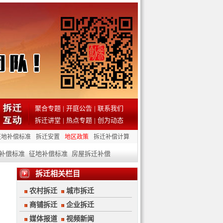
聚合专题
|
开庭公告
|
联系我们
拆迁讲堂
|
热点专题
|
创为动态
征地补偿标准
拆迁安置
地区政策
拆迁补偿计算
补偿标准
征地补偿标准
房屋拆迁补偿
拆迁相关栏目
农村拆迁
城市拆迁
商铺拆迁
企业拆迁
媒体报道
视频新闻