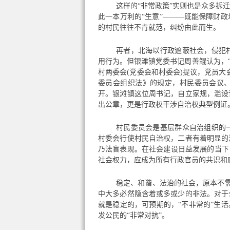
这样的“非常政策”实则也是众多拆
此一本万利的“生意”———既能保障财
的村民往往不肯就范，纠纷由此而生。
再者，北海以行政遮蔽社会，侵犯
用行为。但银滩镇党委书记周善鲲认为，
村两委会(党委会和村委会)提议，党员
委员会组织法》的规定，村民委员会议、
开。银滩镇这位周书记，自立家规，滥设
出公章，更是行政权干涉自治权典型例证
村民委员会是基层群众自治组织的
村委会行使村民自治权，二者有着明显的
乃法盲表现。在社会建设日益发展的当下
社会权力，应成为所有行政官员的共识和
稳定、和谐、法治的社会，原本不需
中大多必然隐含着或多或少的非法。对于
就是稳定的，可预期的，“不非常的”生
发公民的“非常对抗”。