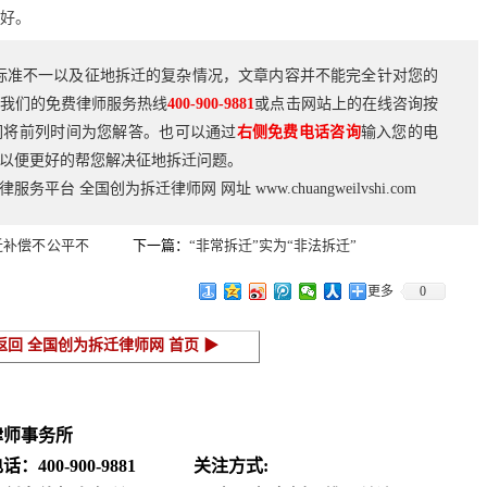
越好。
标准不一以及征地拆迁的复杂情况，文章内容并不能完全针对您的
我们的免费律师服务热线
400-900-9881
或点击网站上的在线咨询按
们将前列时间为您解答。也可以通过
右侧免费电话咨询
输入您的电
以便更好的帮您解决征地拆迁问题。
法律服务平台
全国创为拆迁律师网
网址
www.chuangweilvshi.com
迁补偿不公平不
下一篇：
“非常拆迁”实为“非法拆迁”
更多
0
返回 全国创为拆迁律师网 首页 ▶
律师事务所
电话：
400-900-9881
关注方式: