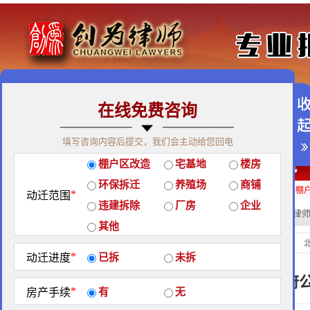
在线免费咨询
免费咨询热线：400-900-9881
填写咨询内容后提交，我们会主动给您回电
关于我们
|
团队荣誉
|
客户见证
|
创为公益
棚户区改造
宅基地
楼房
经典案例
|
律师团队
|
拆迁维权
|
征地维权
环保拆迁
养殖场
商铺
房屋拆迁补偿
企业拆迁补偿
厂房拆迁补偿
征地补偿
违章拆迁补偿
棚
*
动迁范围
违建拆除
厂房
企业
热门搜索:
拆迁律
站内搜索：
其他
强制拆迁
当前位置：
*
动迁进度
已拆
未拆
强制拆迁程序规则：政府
*
房产手续
有
无