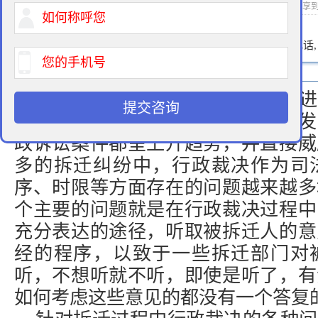
2014-07-24 16:06 作者：拆迁律师 浏览次数：
次 分享
400-900-9881
免费法律咨询热线:
请输入您的电话
强制拆迁，如今在各地的城市化进
提交咨询
个沉重的话题，由于强制拆迁而引发
政诉讼案件都呈上升趋势，并直接威
多的拆迁纠纷中，行政裁决作为司
序、时限等方面存在的问题越来越多
个主要的问题就是在行政裁决过程中
充分表达的途径，听取被拆迁人的意
经的程序，以致于一些拆迁部门对
听，不想听就不听，即使是听了，有
如何考虑这些意见的都没有一个答复