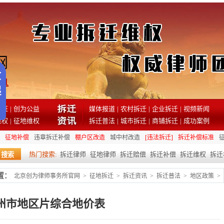
81
见证
|
创为公益
媒体报道
|
农村拆迁
|
企业拆迁
|
视频新闻
维权
|
征地维权
拆迁普法
|
城市拆迁
|
商铺拆迁
|
成功案例
征地补偿
违章拆迁补偿
棚户区改造
城中村改造
[违法拆迁]
拆迁补偿标准
热门搜索:
拆迁律师
征地律师
拆迁赔偿
拆迁补偿
拆迁维权
拆迁
置：
北京创为律师事务所官网
>
征地拆迁
>
拆迁资讯
>
拆迁普法
>
地区政策
>
州市地区片综合地价表