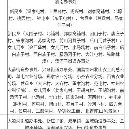
凌南办事处
新民乡（温家屯村、十里台村、杨兴村、刘家窝铺村、北壕
村、桃园村)、 钟屯乡（东王屯村）、营盘乡（营盘村、马家
洼子村）
新民乡（大围子村、北铺村、郭家窝铺村、团山子村、唐庄子
村、宋家沟村、苏家沟村、前山河营子村、后山河营子村）、
女儿河乡（金厂堡村、女儿河村、小马场村、前白庙子村、后
白庙子村、西白庙子村、腰汤河子村、大洼屯村、铁路林
场）、汤河子街道办事处
大薛街道办事处、兴隆街道办事处、国营锦州北山农工商总公
司、单屯农业分场、郑家农业分场、小齐农业分场、百官农业
分场、营盘乡（大许村、大齐村、董家沟村、范屯村、锦州农
业科学院）、女儿河乡（姜家屯村、王胡台村、王胡沟村、前
汤河子村、北汤村、华山村、陈家沟村、河西村）、钟屯乡
（胜利村、何屯村、帽山村、罗台子村、沙河卜村、四方台
华锦牧工商、北普陀山风景区）
村、侯屯村、二郎洞村、
大凌河街道办事处、新庄子镇、双羊镇、金城街道办事处、金
城原种场、凌海果树农场、松山街道办事处