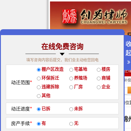
在线免费咨询
免费咨询热线：400-900-98
填写咨询内容后提交，我们会主动给您回电
关于我们
|
团队荣誉
|
客户
棚户区改造
宅基地
楼房
经典案例
|
律师团队
|
拆迁
环保拆迁
养殖场
商铺
房屋拆迁补偿
企业拆迁补偿
厂房拆迁补偿
*
动迁范围
违建拆除
厂房
企业
站内搜索：
其他
地区政策
当前位
*
动迁进度
已拆
未拆
锦
*
房产手续
有
无