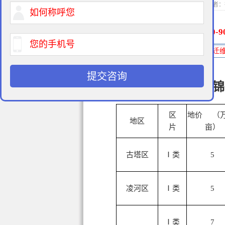
2015-01-21 10:0
400-9
免费法律咨询热线:
提交咨询
锦
区
地价 （万
地区
片
亩）
古塔区
Ⅰ类
5
凌河区
Ⅰ类
5
Ⅰ类
7