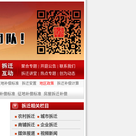
聚合专题
|
开庭公告
|
联系我们
拆迁讲堂
|
热点专题
|
创为动态
征地补偿标准
拆迁安置
地区政策
拆迁补偿计算
补偿标准
征地补偿标准
房屋拆迁补偿
拆迁相关栏目
农村拆迁
城市拆迁
商铺拆迁
企业拆迁
媒体报道
视频新闻