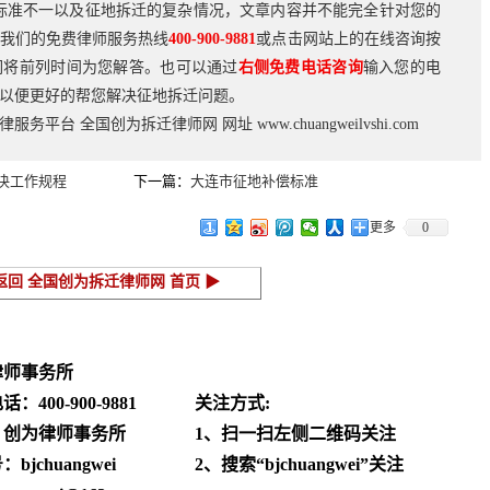
标准不一以及征地拆迁的复杂情况，文章内容并不能完全针对您的
我们的免费律师服务热线
400-900-9881
或点击网站上的在线咨询按
们将前列时间为您解答。也可以通过
右侧免费电话咨询
输入您的电
以便更好的帮您解决征地拆迁问题。
法律服务平台
全国创为拆迁律师网
网址
www.chuangweilvshi.com
决工作规程
下一篇：
大连市征地补偿标准
更多
0
返回 全国创为拆迁律师网 首页 ▶
律师事务所
电话：
400-900-9881
关注方式:
：创为律师事务所
1、扫一扫左侧二维码关注
jchuangwei
2、搜索“bjchuangwei”关注