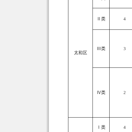
Ⅱ类
4
Ⅲ类
3
太和区
Ⅳ类
2
Ⅰ类
4