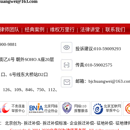
angwei@163.com
律师团队 |
经典案例 |
维权万里行 |
法律讲堂 |
联系我们
900-9881
投诉建议:010-59009293
6号 朝外SOHO A座20层
传真:010-59002575
1口、6号线东大桥站D2口
邮箱：bjchuangwei@163.co
、126、109、846、750、112、
词：
北京创为
-
拆迁补偿
-
拆迁补偿标准
-
企业拆迁补偿
-
征地补偿
-
征地律