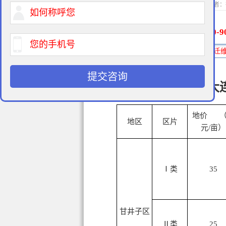
2015-01-21 10:0
400-9
免费法律咨询热线:
提交咨询
大
地价 （
地区
区片
元/亩）
Ⅰ类
35
甘井子区
Ⅱ类
25