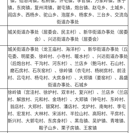
镇，仙浴湾镇，松树镇，许屯镇，李官镇，万家岭镇，永宁
镇，东岗镇，复州湾镇，谢屯镇，炮台镇、赵屯乡、土城乡、
阎店乡、西杨乡、驼山乡、泡崖乡、杨家乡、三台乡、交流岛
街道办事处
城关街道办事处（居委会、民主村）、新华街道办事处（居委
会）、兴达街道办事处（居委会）
城关街道办事处（龙王庙村、海洋村）、新华街道办事处（丘
屯委、明星委、徐岭村、小寺村、暖水村）、兴达街道办事处
（后炮台村、干沟村、河东村）、兰店乡（鲍马村、石山村、
磨石房村、石灰窑村）、徐岭镇（衣屯村、杨树房村、前洼
村、吕屯村、杨屯村、大房身村）、大郑镇（姜窑村）、昌盛
街道办事处、石城乡
徐岭镇（宫洼村、徐炉村、双丰村、复兴村）、兰店乡（兰店
村、解放村、元和村、金场村）、大郑镇（钟屯村、东岭村、
翁店村、大郑村、银窝村、潘店村、戈炉村、南甸村、李屯
村、宏发村、大林村、宋派村、半拉山村、高阳村、平房村、
新兴村、大郭屯村、东房身村）、黑岛镇、吴炉镇、青堆镇、
鞍子山乡、栗子房镇、王家镇