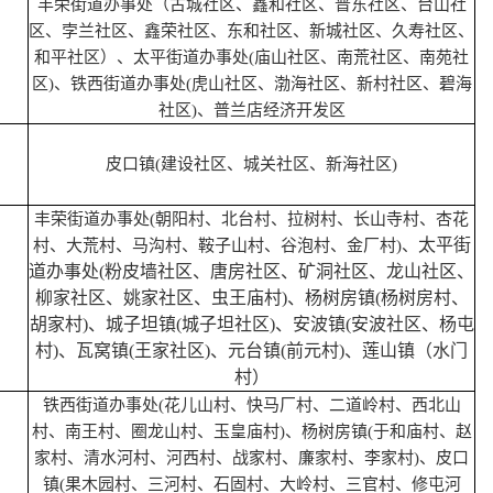
丰荣街道办事处（古城社区、鑫和社区、普东社区、台山社
区、孛兰社区、鑫荣社区、东和社区、新城社区、久寿社区、
和平社区）、太平街道办事处(庙山社区、南荒社区、南苑社
区)、铁西街道办事处(虎山社区、渤海社区、新村社区、碧海
社区)、普兰店经济开发区
皮口镇(建设社区、城关社区、新海社区)
丰荣街道办事处(朝阳村、北台村、拉树村、长山寺村、杏花
太平街
村、大荒村、马沟村、鞍子山村、谷泡村、金厂村)、
道办事处(粉皮墙社区、唐房社区、矿洞社区、龙山社区、
柳家社区、姚家社区、虫王庙村)、杨树房镇(杨树房村、
胡家村)、城子坦镇(城子坦社区)、安波镇(安波社区、杨屯
村)、瓦窝镇(王家社区)、元台镇(前元村)、莲山镇（水门
村）
铁西街道办事处(花儿山村、快马厂村、二道岭村、西北山
村、南王村、圈龙山村、玉皇庙村)、杨树房镇(于和庙村、赵
家村、清水河村、河西村、战家村、廉家村、李家村)、皮口
镇(果木园村、三河村、石固村、大岭村、三官村、修屯河