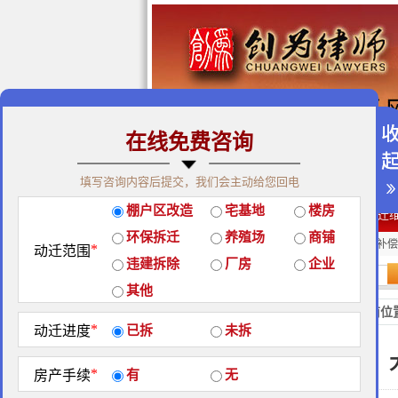
在线免费咨询
免费咨询热线：400-900-98
填写咨询内容后提交，我们会主动给您回电
关于我们
|
团队荣誉
|
客户
棚户区改造
宅基地
楼房
经典案例
|
律师团队
|
拆迁
环保拆迁
养殖场
商铺
房屋拆迁补偿
企业拆迁补偿
厂房拆迁补偿
*
动迁范围
违建拆除
厂房
企业
站内搜索：
其他
地区政策
当前位
*
动迁进度
已拆
未拆
*
房产手续
有
无