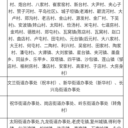
村、炮台村、八家村、崔家窑村、新台村、大尹村、夹心子
村、赞子河村、平岛社区)、城子坦镇(老滩村、碧流河村、大
卢村、郑沟村、老古村、金山村、源发村、金厂村、下吴
村)、安波镇(转山村、太阳村、俭汤村、米屯村、七道房村、
金鸡村、德胜村、郑屯村)、瓦窝镇(陈店村、瓦窝村、赵口
村、曲店村、卢屯村、田屯村)、元台镇(后元村、大八家村、
大王村、何屯村、二陶村、利兴村、吴窑村、田家村、陶家
村、潘屯村)、大谭镇、大刘家镇、星台镇、夹河镇、墨盘
乡、同益乡、乐甲乡、双塔镇、四平镇、沙包镇、莲山镇（邹
店村、榆树房村、潘店村、安家村、高家村、于店村、大房身
村）
文兰街道办事处（祝丰村）、新华街道办事处（新华村）、长
兴岛街道办事处
祝华街道办事处、岗店街道办事处、岭东街道办事处（转角
村）
太阳街道办事处,九龙街道办事处,老虎屯镇,复州城镇,得利寺