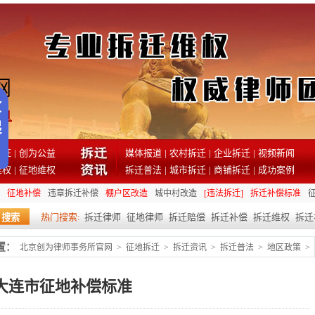
81
见证
|
创为公益
媒体报道
|
农村拆迁
|
企业拆迁
|
视频新闻
维权
|
征地维权
拆迁普法
|
城市拆迁
|
商铺拆迁
|
成功案例
征地补偿
违章拆迁补偿
棚户区改造
城中村改造
[违法拆迁]
拆迁补偿标准
热门搜索:
拆迁律师
征地律师
拆迁赔偿
拆迁补偿
拆迁维权
拆迁
置：
北京创为律师事务所官网
>
征地拆迁
>
拆迁资讯
>
拆迁普法
>
地区政策
>
大连市征地补偿标准