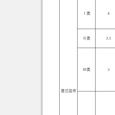
Ⅰ类
4
Ⅱ类
3.5
Ⅲ类
3
普兰店市