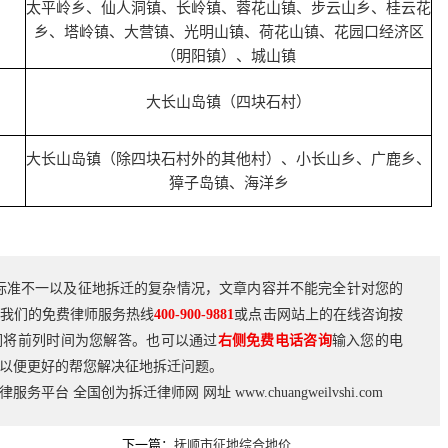
太平岭乡、仙人洞镇、长岭镇、蓉花山镇、步云山乡、桂云花
乡、塔岭镇、大营镇、光明山镇、荷花山镇、花园口经济区
（明阳镇）、城山镇
大长山岛镇（四块石村）
大长山岛镇（除四块石村外的其他村）、小长山乡、广鹿乡、
獐子岛镇、海洋乡
标准不一以及征地拆迁的复杂情况，文章内容并不能完全针对您的
我们的免费律师服务热线
400-900-9881
或点击网站上的在线咨询按
们将前列时间为您解答。也可以通过
右侧免费电话咨询
输入您的电
以便更好的帮您解决征地拆迁问题。
法律服务平台
全国创为拆迁律师网
网址
www.chuangweilvshi.com
下一篇：
抚顺市征地综合地价