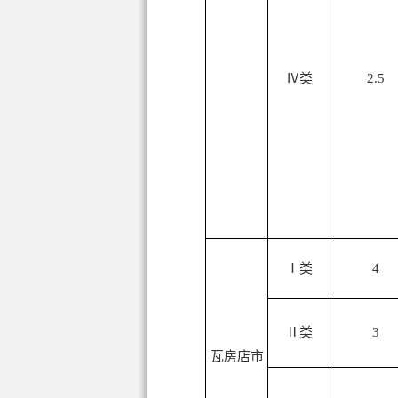
Ⅳ类
2.5
Ⅰ类
4
Ⅱ类
3
瓦房店市