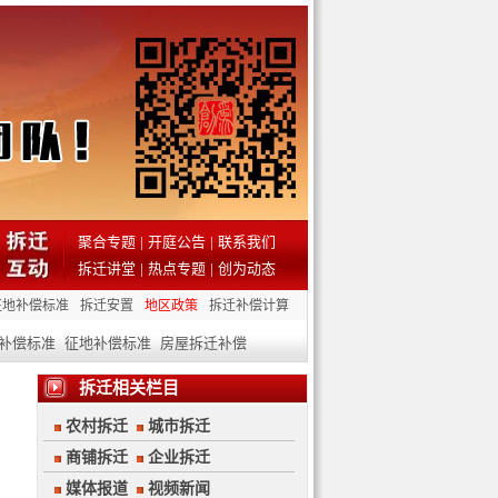
聚合专题
|
开庭公告
|
联系我们
拆迁讲堂
|
热点专题
|
创为动态
征地补偿标准
拆迁安置
地区政策
拆迁补偿计算
补偿标准
征地补偿标准
房屋拆迁补偿
拆迁相关栏目
农村拆迁
城市拆迁
商铺拆迁
企业拆迁
媒体报道
视频新闻