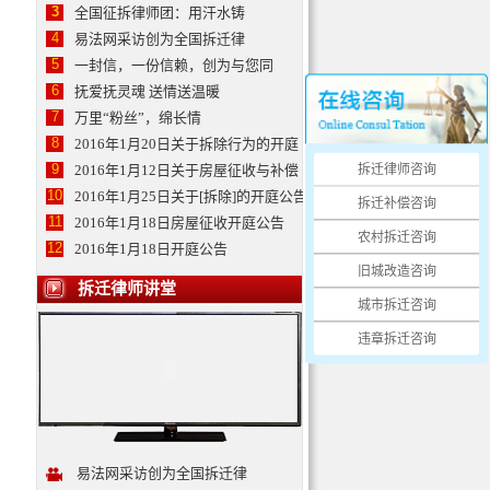
3
全国征拆律师团：用汗水铸
11101200410254753……
4
易法网采访创为全国拆迁律
拆迁律师-盛利
5
一封信，一份信赖，创为与您同
盛利律师，毕业于中国政法大
6
抚爱抚灵魂 送情送温暖
学，执业证号：111012……
7
万里“粉丝”，绵长情
拆迁律师-马桂吉
8
2016年1月20日关于拆除行为的开庭
马桂吉律师，毕业于中国政法
9
拆迁律师咨询
2016年1月12日关于房屋征收与补偿
大学，马桂吉律师已从事……
10
2016年1月25日关于[拆除]的开庭公告
拆迁补偿咨询
11
2016年1月18日房屋征收开庭公告
拆迁律师-万勇升
农村拆迁咨询
12
2016年1月18日开庭公告
万勇升从事法律工作多年，具
备团队精神，擅长……
旧城改造咨询
拆迁律师讲堂
城市拆迁咨询
违章拆迁咨询
易法网采访创为全国拆迁律