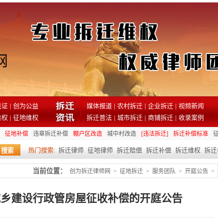
见证
|
创为公益
媒体报道
|
农村拆迁
|
企业拆迁
|
视频新闻
维权
|
征地维权
拆迁普法
|
城市拆迁
|
商铺拆迁
|
收录案例
征地补偿
违章拆迁补偿
棚户区改造
城中村改造
[违法拆迁]
拆迁补偿标准
热门搜索:
拆迁律师
征地律师
拆迁赔偿
拆迁补偿
拆迁维权
拆迁
当前位置：
创为拆迁律师网
>
征地拆迁
>
服务团队
>
开庭公告
>
关于城乡建设行政管房屋征收补偿的开庭公告