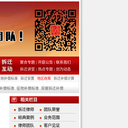
聚合专题
|
开庭公告
|
联系我们
拆迁讲堂
|
热点专题
|
创为动态
征地补偿标准
拆迁安置
地区政策
拆迁补偿计算
补偿标准
征地补偿标准
房屋拆迁补偿
相关栏目
拆迁律师
团队荣誉
经典案例
业务范围
律师团队
客户见证