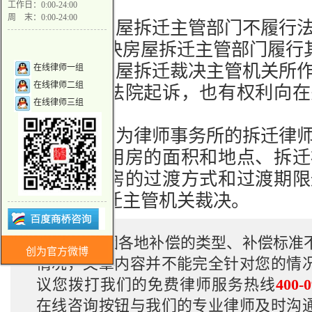
关给予公证;
工作日：0:00-24:00
周 末：0:00-24:00
(5) 对于房屋拆迁主管部门不履
人民法院判决房屋拆迁主管部门履行其
(6) 对于房屋拆迁裁决主管机关
在线律师一组
在线律师二组
权利向人民法院起诉，也有权利向在
在线律师三组
议;
(7)
北京创为律师事务所
的
拆迁律
就拆迁安置用房的面积和地点、
拆迁
额、周转用房的过渡方式和过渡期限
申请房屋拆迁主管机关裁决。
温馨提示:
因各地补偿的类型、补偿标准
创为官方微博
情况，文章内容并不能完全针对您的情
议您拨打我们的免费律师服务热线
400-0
在线咨询按钮与我们的专业律师及时沟