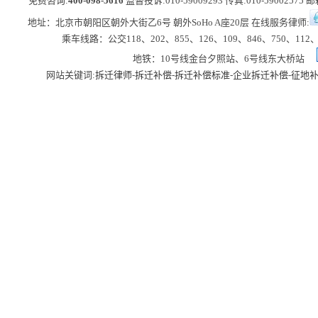
免费咨询:
400-098-5616
监督投诉:010-59009293 传真:010-59002575 邮箱
地址：北京市朝阳区朝外大街乙6号 朝外SoHo A座20层 在线服务律师:
乘车线路：公交118、202、855、126、109、846、750、112、
地铁：10号线金台夕照站、6号线东大桥站
网站关键词:
拆迁律师
-
拆迁补偿
-
拆迁补偿标准
-
企业拆迁补偿
-
征地