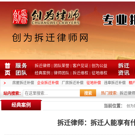
拆迁律师
|
团队荣誉
|
客户见证
|
创为公益
经典案例
|
律师团队
|
拆迁维权
|
征地维权
房屋拆迁补偿
企业拆迁补偿
厂房拆迁补偿
征地补偿
违章拆迁补偿
棚
热门搜索:
拆迁律
站内搜索：
经典案例
当前位置：
创为
拆迁律师：拆迁人能享有