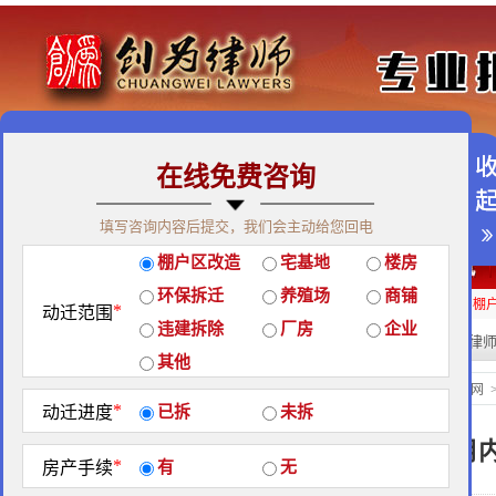
在线免费咨询
免费咨询热线：400-900-9881
填写咨询内容后提交，我们会主动给您回电
关于我们
|
团队荣誉
|
客户见证
|
创为公益
棚户区改造
宅基地
楼房
经典案例
|
律师团队
|
拆迁维权
|
征地维权
环保拆迁
养殖场
商铺
房屋拆迁补偿
企业拆迁补偿
厂房拆迁补偿
征地补偿
违章拆迁补偿
棚
*
动迁范围
违建拆除
厂房
企业
热门搜索:
拆迁律
站内搜索：
其他
经典案例
当前位置：
北京创为律师事务所官网
*
动迁进度
已拆
未拆
拆迁律师运用法律手段一个月
*
房产手续
有
无